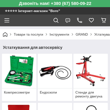
Дзвоніть нам! +380 (67) 580-09-22
⭐️⭐️⭐️⭐️⭐️ Інтернет-магазин "Boro"
Товари та послуги
Інструменти
GRAND
Устаткува
Устаткування для автосервісу
Компресометри
Ендоскопи
Стенди для
ремонту двигуна