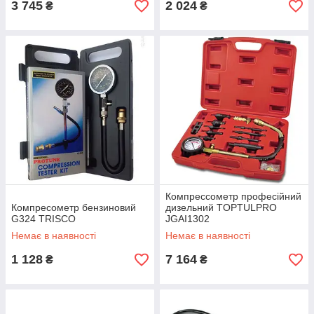
3 745
2 024
₴
₴
Компрессометр професійний
Компресометр бензиновий
дизельний TOPTULPRO
G324 TRISCO
JGAI1302
Немає в наявності
Немає в наявності
1 128
7 164
₴
₴