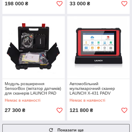
198 000
33 000
₴
₴
Модуль розширення
Автомобільний
SensorBox (імітатор датчиків)
мультімарочний сканер
для сканерів LAUNCH PAD
LAUNCH X-431 PADV
SBS2-2
Немає в наявності
Немає в наявності
27 300
121 800
₴
₴
Показати ще