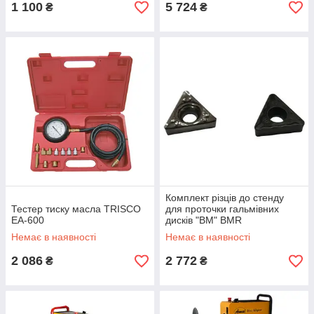
1 100
5 724
₴
₴
Комплект різців до стенду
Тестер тиску масла TRISCO
для проточки гальмівних
EA-600
дисків "BM" BMR
Немає в наявності
Немає в наявності
2 086
2 772
₴
₴