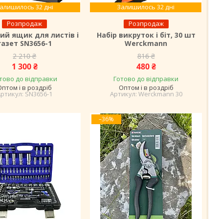
алишилось 32 дні
Залишилось 32 дні
Розпродаж
Розпродаж
й ящик для листів і
Набір викруток і біт, 30 шт
газет SN3656-1
Werckmann
2 210 ₴
816 ₴
1 300 ₴
480 ₴
тово до відправки
Готово до відправки
Оптом і в роздріб
Оптом і в роздріб
SN3656-1
Werckmann 30
–36%