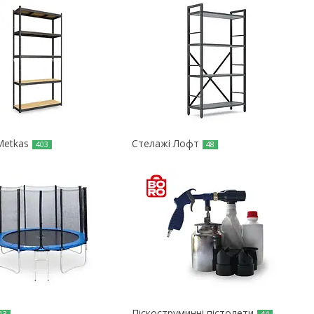
Metkas
Стелажі Лофт
403
48
Піскоструминні пістолети
13
44