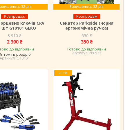
алишилось 32 дні
Залишилось 32 дні
Розпродаж
Розпродаж
торцевих ключів CRV
Секатор Parkside (чорна
8 шт G10101 GEKO
ергономічна ручка)
3 910 ₴
550 ₴
2 300 ₴
350 ₴
тово до відправки
Готово до відправки
260523
Оптом і в роздріб
G10101
–33%