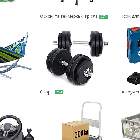
Офісні та геймерські крісла
Пісок для
274
Спорт
Інструме
254