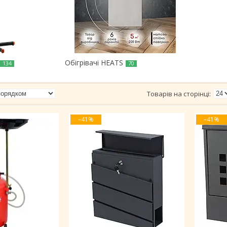
Обігрівачі HEATS
134
70
–41%
–41%