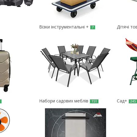
Візки інструментальні +
Дітячі то
7
Набори садових меблів
Сад+
5
151
245