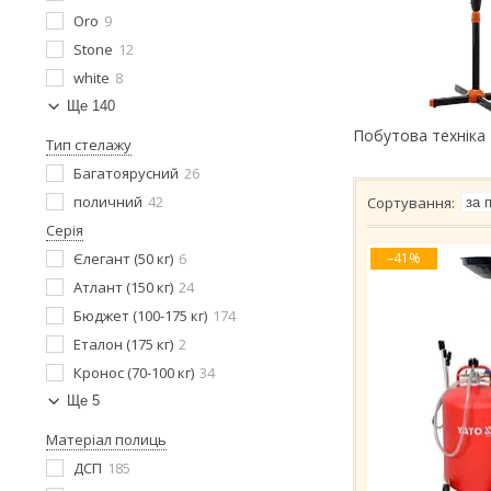
Oro
9
Stone
12
white
8
Ще 140
Побутова техніка
Тип стелажу
Багатоярусний
26
поличний
42
Серія
Єлегант (50 кг)
6
–41%
Атлант (150 кг)
24
Бюджет (100-175 кг)
174
Еталон (175 кг)
2
Кронос (70-100 кг)
34
Ще 5
Матеріал полиць
ДСП
185