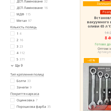
ДСП Ламіноване
32
Залишило
ДСП Ламіноване
16
Розп
МДФ
115
Встанов
Метал
97
вакуумного 
оливи 65 л 
Кількість полиць
14 
1
4
8 4
2
16
Готово до
3
23
Оптом і 
4
112
5
371
–41%
Ще 9
Тип кріплення полиці
Болти
33
Зачепи
9
Покриття каркаса
Оцинковка
7
Порошкова фарба
35