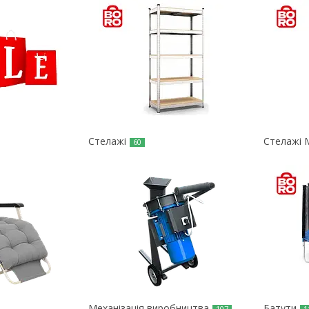
Стелажі
Стелажі 
60
Механізація виробництва
Батути
107
1