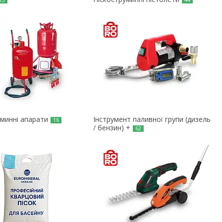
уминні апарати
Інструмент паливної групи (дизель
16
/ бензин) +
62