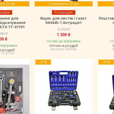
сь 32 дні
Залишилось 32 дні
З
родаж
Розпродаж
лення для
Ящик для листів і газет
Поштови
відкачування
SN3645-1 Антрацит
YATO YT-07191
2 210 ₴
280 ₴
1 300 ₴
00 ₴
Готово до відправки
Го
 відправки
Оптом і в роздріб
SN3645
в роздріб
YT-07191
–21%
–41%