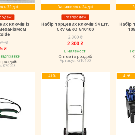
сь 32 дні
Залишилось 24 дні
З
родаж
Розпродаж
них ключів із
Набір торцевих ключів 94 шт.
Набір 
механізмом
CRV GEKO G10100
10
kside
2 900 ₴
71 ₴
2 300 ₴
5 ₴
В наявності
Го
 відправки
Оптом і в роздріб
G10100
в роздріб
070923
–41%
–41%