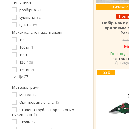
Тип стійки
Залишило
розбірна
216
Розп
суцільна
32
Набір накид
цілісна
65
храповим 
Максимальне навантаження
Par
100
1
1 4
86
100 кг
1
Готово до
100.0
17
Оптом і 
120
108
120 кг
20
–33%
Ще 27
Матеріал рами
Метал
12
Оцинкована сталь
15
Сталева труба з порошковим
покриттям
18
Сталь
12