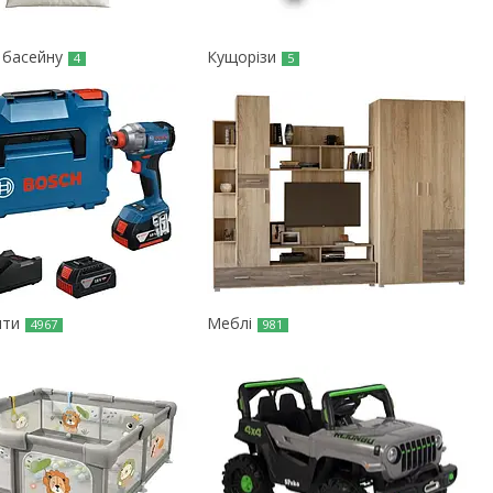
 басейну
Кущорізи
4
5
нти
Меблі
4967
981