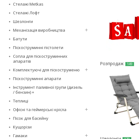
Стелажі Metkas
Стелажі Лофт
Шезлонги
Механізація виробництва
Батути
Піскоструминні пістолети
Сопла для піскоструминних
апаратів
Розпродаж
149
Комплектуючі для піскоструменю
Піскоструминні апарати
Інструмент паливної групи (дизель
/ бензин) +
Теплиці
Офісні та геймерські крісла
Пісок для басейну
Кущорізи
Гамаки
Шезлонги
179