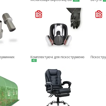
труминних
Комплектуючі для піскоструменю
Піскостр
42