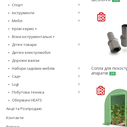
Спорт
Інструменти
Меблі
Ігрові кермо +
Візки інструментальні +
Дітячі товари
Дитячі електромобілі
Дорожні валізи
Сопла для піскос
Набори садових меблів
апаратів
24
Сад+
Lugi
Побутова техніка
Обігрівачі HEATS
Акції та Розпродажі
Контакти
Відгуки