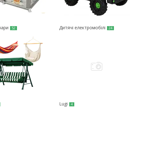
вари
Дитячі електромобілі
52
24
Lugi
4