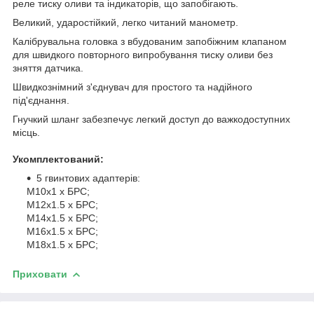
реле тиску оливи та індикаторів, що запобігають.
Великий, ударостійкий, легко читаний манометр.
Калібрувальна головка з вбудованим запобіжним клапаном
для швидкого повторного випробування тиску оливи без
зняття датчика.
Швидкознімний з'єднувач для простого та надійного
під'єднання.
Гнучкий шланг забезпечує легкий доступ до важкодоступних
місць.
Укомплектований:
5 гвинтових адаптерів:
M10x1 x БРС;
M12x1.5 x БРС;
M14x1.5 x БРС;
M16x1.5 x БРС;
M18x1.5 x БРС;
Приховати