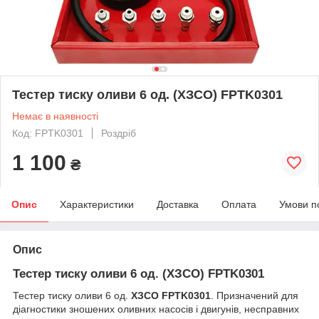
Тестер тиску оливи 6 од. (ХЗСО) FPTK0301
Немає в наявності
Код: FPTK0301
Роздріб
1 100
₴
Опис
Характеристики
Доставка
Оплата
Умови п
Опис
Тестер тиску оливи 6 од. (ХЗСО) FPTK0301
Тестер тиску оливи 6 од.
ХЗСО FPTK0301
. Призначений для
діагностики зношених оливних насосів і двигунів, несправних