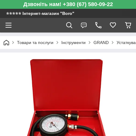
Дзвоніть нам! +380 (67) 580-09-22
⭐️⭐️⭐️⭐️⭐️ Інтернет-магазин "Boro"
Товари та послуги
Інструменти
GRAND
Устаткува