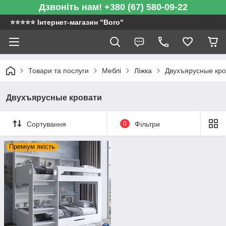
Дзвоніть нам! +380 (67) 580-09-22
⭐️⭐️⭐️⭐️⭐️ Інтернет-магазин "Boro"
Товари та послуги
Меблі
Ліжка
Двухъярусные кро
Двухъярусные кровати
Сортування
0
Фільтри
Преміум якість