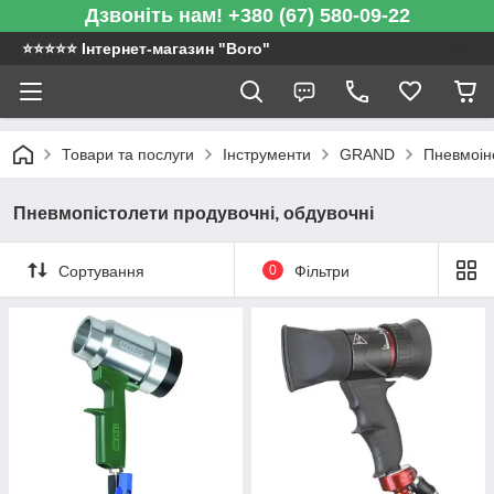
Дзвоніть нам! +380 (67) 580-09-22
⭐️⭐️⭐️⭐️⭐️ Інтернет-магазин "Boro"
Товари та послуги
Інструменти
GRAND
Пневмоін
Пневмопістолети продувочні, обдувочні
Сортування
0
Фільтри