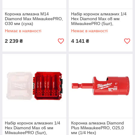
Коронка алмазна M14
Набір коронок алмазних 1/4
Diamond Max MilwaukeePRO,
Hex Diamond Max o8 мм
O30 мм (суха)
MilwaukeePRO (5шт),
пластиковий кейс
Немає в наявності
Немає в наявності
2 239
4 141
₴
₴
Набір коронок алмазних 1/4
Коронка алмазна Diamond
Hex Diamond Max o6 мм
Plus MilwaukeePRO, O25,0
MilwaukeePRO (5шт),
мм (1/4 Hex)