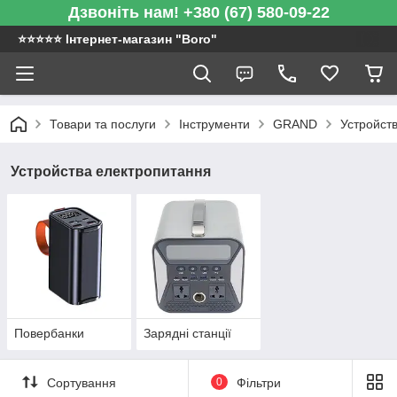
Дзвоніть нам! +380 (67) 580-09-22
⭐️⭐️⭐️⭐️⭐️ Інтернет-магазин "Boro"
Товари та послуги
Інструменти
GRAND
Устройст
Устройства електропитання
Повербанки
Зарядні станції
Сортування
0
Фільтри