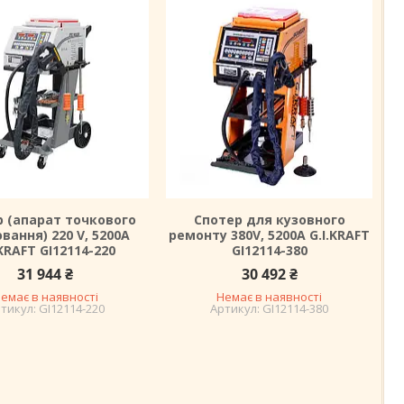
р (апарат точкового
Спотер для кузовного
вання) 220 V, 5200A
ремонту 380V, 5200A G.I.KRAFT
.KRAFT GI12114-220
GI12114-380
31 944 ₴
30 492 ₴
емає в наявності
Немає в наявності
GI12114-220
GI12114-380