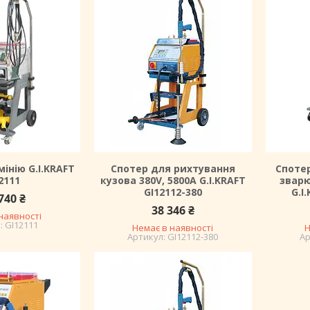
інію G.I.KRAFT
Спотер для рихтування
Споте
2111
кузова 380V, 5800A G.I.KRAFT
зварю
GI12112-380
G.I
740 ₴
38 346 ₴
наявності
GI12111
Немає в наявності
Н
GI12112-380