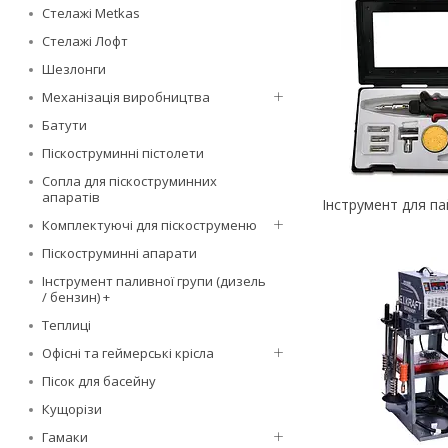
Стелажі Metkas
Стелажі Лофт
Шезлонги
Механізація виробництва
Батути
Піскоструминні пістолети
Сопла для піскоструминних
апаратів
Інструмент для па
Комплектуючі для піскоструменю
Піскоструминні апарати
Інструмент паливної групи (дизель
/ бензин) +
Теплиці
Офісні та геймерські крісла
Пісок для басейну
Кущорізи
Гамаки