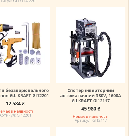
GI13114-220
ля беззварювального
Спотер інверторний
ння G.I. KRAFT GI12201
автоматичний 380V, 1600A
G.I.KRAFT GI12117
12 584 ₴
45 980 ₴
емає в наявності
GI12201
Немає в наявності
GI12117