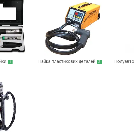
йки
Пайка пластикових деталей
Полуавто
1
2