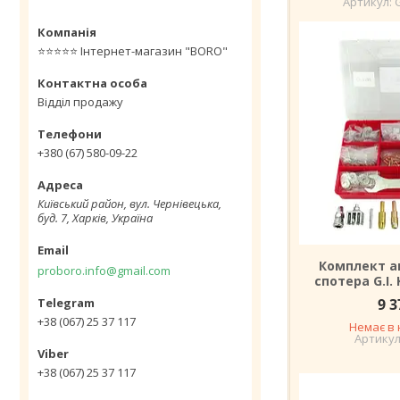
⭐️⭐️⭐️⭐️⭐️ Інтернет-магазин "BORO"
Відділ продажу
+380 (67) 580-09-22
Київський район, вул. Чернівецька,
буд. 7, Харків, Україна
Комплект а
proboro.info@gmail.com
спотера G.I.
9 3
+38 (067) 25 37 117
Немає в 
+38 (067) 25 37 117