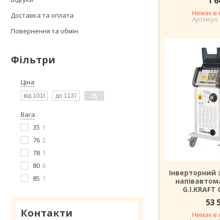
1 6
Немає в 
Доставка та оплата
Повернення та обмін
Фільтри
Ціна
Вага
35
1
76
2
78
1
80
6
Інверторний
85
1
напівавтома
G.I.KRAFT 
53 
Контакти
Немає в 