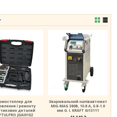
рмостеплер для
Зварювальний напівавтомат
овлення і ремонту
MIG-MAG 380В, 10.8 А, 0.8-1.0
стикових деталей
мм G. I. KRAFT GI13111
TULPRO JGAI0102