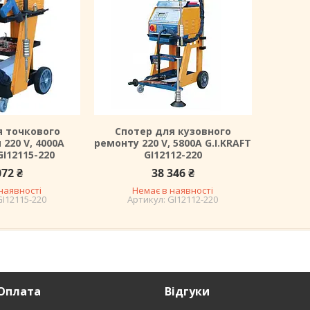
я точкового
Спотер для кузовного
220 V, 4000A
ремонту 220 V, 5800A G.I.KRAFT
GI12115-220
GI12112-220
072 ₴
38 346 ₴
наявності
Немає в наявності
GI12115-220
GI12112-220
Оплата
Відгуки