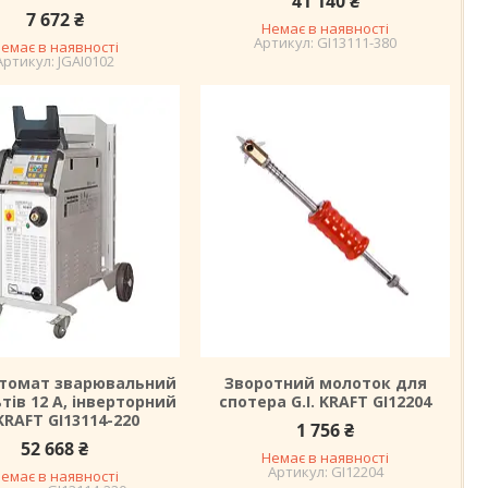
41 140 ₴
7 672 ₴
Немає в наявності
GI13111-380
емає в наявності
JGAI0102
втомат зварювальний
Зворотний молоток для
ьтів 12 А, інверторний
спотера G.I. KRAFT GI12204
.KRAFT GI13114-220
1 756 ₴
52 668 ₴
Немає в наявності
GI12204
емає в наявності