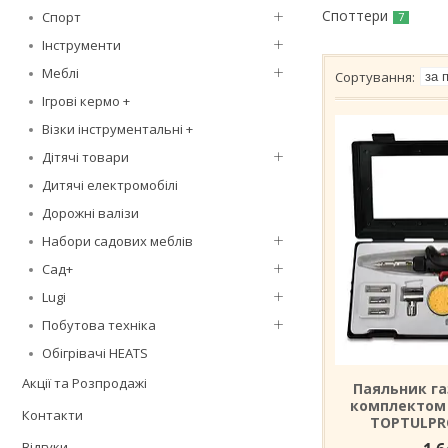
Споттери
Спорт
7
Інструменти
Меблі
Ігрові кермо +
Візки інструментальні +
Дітячі товари
Дитячі електромобілі
Дорожні валізи
Набори садових меблів
Сад+
Lugi
Побутова техніка
Обігрівачі HEATS
Акції та Розпродажі
Паяльник га
комплектом 
Контакти
TOPTULPR
Відгуки