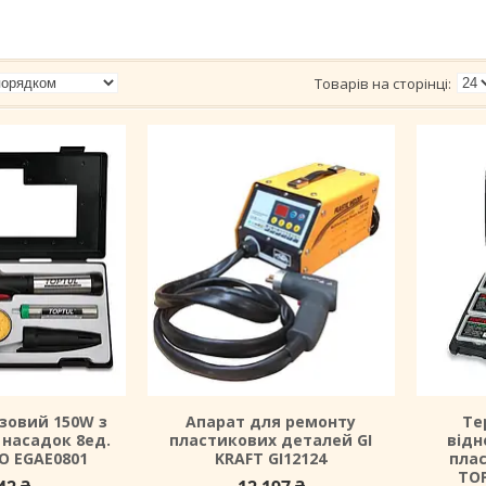
зовий 150W з
Апарат для ремонту
Те
насадок 8ед.
пластикових деталей GI
відн
O EGAE0801
KRAFT GI12124
пла
TOP