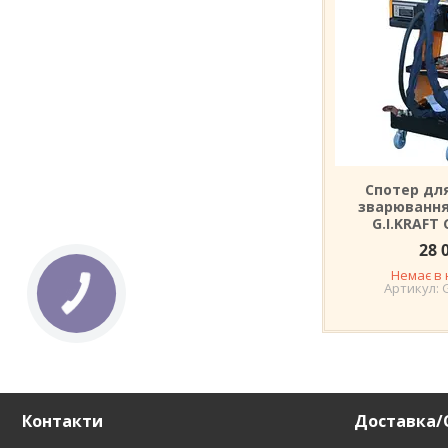
Спотер дл
зварювання 
G.I.KRAFT 
28 
Немає в 
Контакти
Доставка/