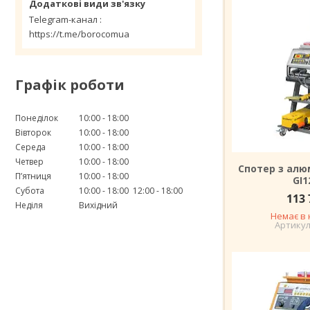
Telegram-канал
https://t.me/borocomua
Графік роботи
Понеділок
10:00
18:00
Вівторок
10:00
18:00
Середа
10:00
18:00
Четвер
10:00
18:00
Спотер з алюм
Пʼятниця
10:00
18:00
GI1
Субота
10:00
18:00
12:00
18:00
113 
Неділя
Вихідний
Немає в 