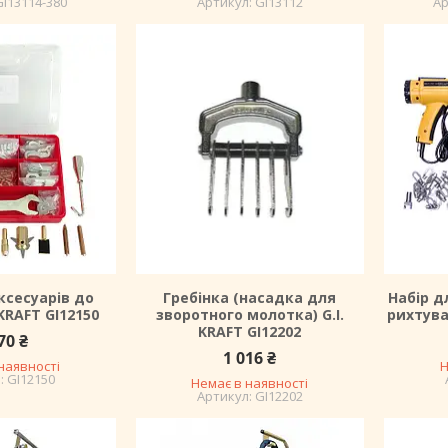
GI13114-380
GI13112
ксесуарів до
Гребінка (насадка для
Набір д
 KRAFT GI12150
зворотного молотка) G.I.
рихтува
KRAFT GI12202
70 ₴
1 016 ₴
наявності
Н
GI12150
Немає в наявності
GI12202