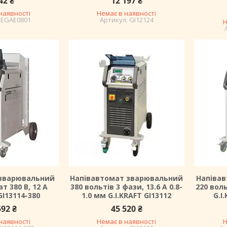
42 ₴
12 197 ₴
наявності
Немає в наявності
EGAE0801
GI12124
Н
 зварювальний
Напівавтомат зварювальний
Напіва
т 380 В, 12 А
380 вольтів 3 фази, 13.6 A 0.8-
220 вол
GI13114-380
1.0 мм G.I.KRAFT GI13112
G.I
592 ₴
45 520 ₴
наявності
Немає в наявності
Н