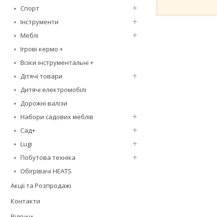
Спорт
Інструменти
Меблі
Ігрові кермо +
Візки інструментальні +
Дітячі товари
Дитячі електромобілі
Дорожні валізи
Набори садових меблів
Сад+
Lugi
Побутова техніка
Обігрівачі HEATS
Акції та Розпродажі
Контакти
Відгуки