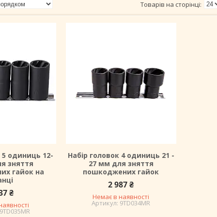
 5 одиниць 12-
Набір головок 4 одиниць 21 -
ля зняття
27 мм для зняття
их гайок на
пошкоджених гайок
анці
2 987 ₴
37 ₴
Немає в наявності
9TD034MR
наявності
9TD035MR