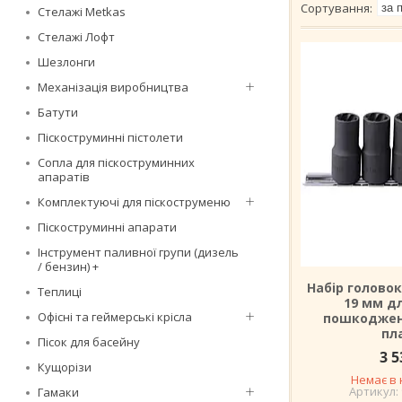
Стелажі Metkas
Стелажі Лофт
Шезлонги
Механізація виробництва
Батути
Піскоструминні пістолети
Сопла для піскоструминних
апаратів
Комплектуючі для піскоструменю
Піскоструминні апарати
Інструмент паливної групи (дизель
/ бензин) +
Набір головок
Теплиці
19 мм д
Офісні та геймерські крісла
пошкоджен
пл
Пісок для басейну
3 5
Кущорізи
Немає в 
Гамаки