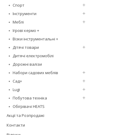
Спорт
Інструменти
Меблі
Ігрові кермо +
Візки інструментальні +
Дітячі товари
Дитячі електромобілі
Дорожні валізи
Набори садових меблів
Сад+
Lugi
Побутова техніка
Обігрівачі HEATS
Акції та Розпродажі
Контакти
Відгуки