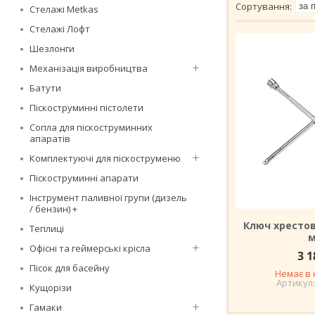
Стелажі Metkas
Стелажі Лофт
Шезлонги
Механізація виробництва
Батути
Піскоструминні пістолети
Сопла для піскоструминних
апаратів
Комплектуючі для піскоструменю
Піскоструминні апарати
Інструмент паливної групи (дизель
/ бензин) +
Ключ хрестови
Теплиці
Офісні та геймерські крісла
3 1
Пісок для басейну
Немає в 
Кущорізи
Гамаки