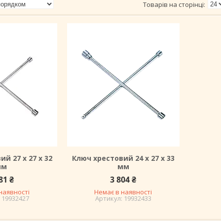
й 27 х 27 х 32
Ключ хрестовий 24 х 27 х 33
мм
мм
81 ₴
3 804 ₴
наявності
Немає в наявності
19932427
19932433