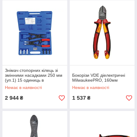
Знімач стопорних кілець зі
змінними насадками 250 мм
Бокорізи VDE діелектричні
(уп.1) 15 одиниць в
MilwaukeePRO, 160мм
пластиковому кейсі
Немає в наявності
Немає в наявності
2 944
1 537
₴
₴