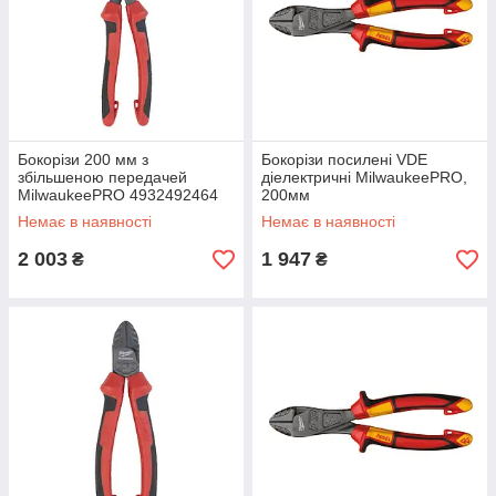
Бокорізи 200 мм з
Бокорізи посилені VDE
збільшеною передачей
діелектричні MilwaukeePRO,
MilwaukeePRO 4932492464
200мм
Немає в наявності
Немає в наявності
2 003
1 947
₴
₴