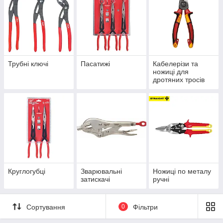
Трубні ключі
Пасатижі
Кабелерізи та
ножиці для
дротяних тросів
Круглогубці
Зварювальні
Ножиці по металу
затискачі
ручні
Сортування
0
Фільтри