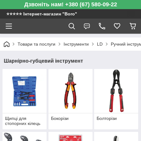
Дзвоніть нам! +380 (67) 580-09-22
⭐️⭐️⭐️⭐️⭐️ Інтернет-магазин "Boro"
Товари та послуги
Інструменти
LD
Ручний інстру
Шарнірно-губцевий інструмент
Щипці для
Бокорізи
Болторізи
стопорних кілець