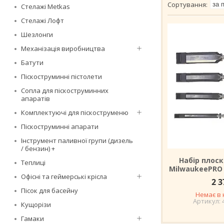
Стелажі Metkas
Стелажі Лофт
Шезлонги
Механізація виробництва
Батути
Піскоструминні пістолети
Сопла для піскоструминних
апаратів
Комплектуючі для піскоструменю
Піскоструминні апарати
Інструмент паливної групи (дизель
/ бензин) +
Набір плос
Теплиці
MilwaukeePRO 
Офісні та геймерські крісла
2 3
Пісок для басейну
Немає в 
Кущорізи
Гамаки