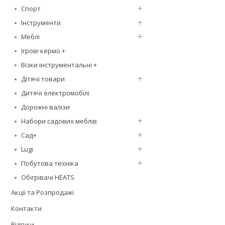
Спорт
Інструменти
Меблі
Ігрові кермо +
Візки інструментальні +
Дітячі товари
Дитячі електромобілі
Дорожні валізи
Набори садових меблів
Сад+
Lugi
Побутова техніка
Обігрівачі HEATS
Акції та Розпродажі
Контакти
Відгуки