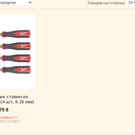
ких стамесок
(4 шт, 6-25 мм)
79 ₴
наявності
4932479897