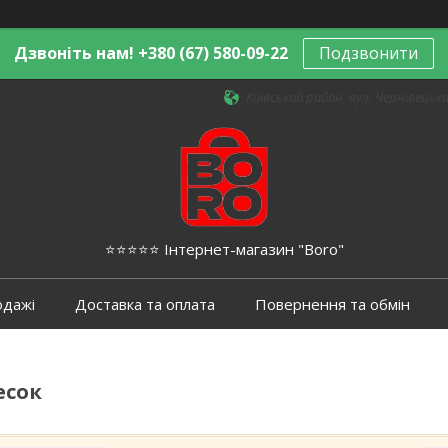
Дзвоніть нам! +380 (67) 580-09-22
Подзвонити
Київський район, вул. Чернівецька,
⭐️⭐️⭐️⭐️⭐️ Інтернет-магазин "Boro"
одажі
Доставка та оплата
Повернення та обмін
есок