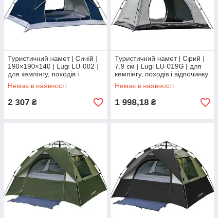
Туристичний намет | Синій |
Туристичний намет | Сірий |
190×190×140 | Lugi LU-002 |
7.9 см | Lugi LU-019G | для
для кемпінгу, походів і
кемпінгу, походів і відпочинку
відпочинку на природі
на природі
Немає в наявності
Немає в наявності
2 307
1 998,18
₴
₴