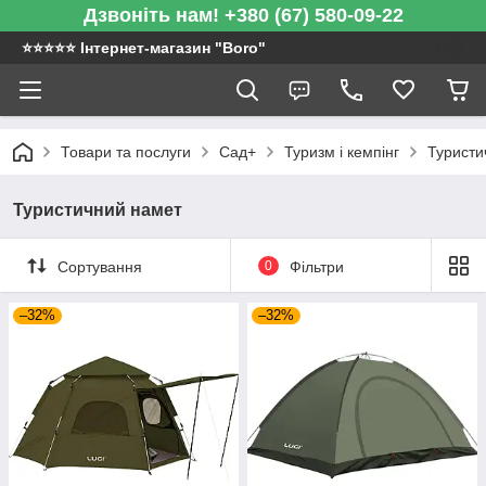
Дзвоніть нам! +380 (67) 580-09-22
⭐️⭐️⭐️⭐️⭐️ Інтернет-магазин "Boro"
Товари та послуги
Сад+
Туризм і кемпінг
Туристи
Туристичний намет
Сортування
0
Фільтри
–32%
–32%