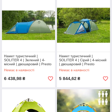
Намет туристичний |
Намет туристичний |
SOLITER 4 | Зелений | 4-
SOLITER 4 | Сірий | 4-місний
місний | двошаровий | Presto
| двошаровий | Presto
SOLITER 4 | для кемпінгу та
SOLITER 4 | для кемпінгу та
Немає в наявності
Немає в наявності
трекінгу
трекінгу
6 438,98
5 844,62
₴
₴