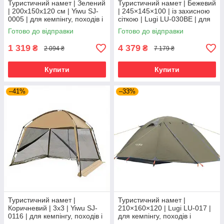
Туристичний намет | Зелений
Туристичний намет | Бежевий
| 200x150x120 см | Yiwu SJ-
| 245×145×100 | із захисною
0005 | для кемпінгу, походів і
сіткою | Lugi LU-030BE | для
відпочинку на природі
кемпінгу, походів і відпочинку
Готово до відправки
Готово до відправки
на природі
1 319
4 379
₴
₴
2 094 ₴
7 179 ₴
Купити
Купити
–41%
–33%
Туристичний намет |
Туристичний намет |
Коричневий | 3х3 | Yiwu SJ-
210×160×120 | Lugi LU-017 |
0116 | для кемпінгу, походів і
для кемпінгу, походів і