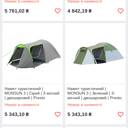
Немає в наявності
Немає в наявності
трекінгу
трекінгу
5 761,02
4 842,19
₴
₴
Намет туристичний |
Намет туристичний |
MONSUN 3 | Сірий | 3-місний
MONSUN 3 | Зелений | 3-
| двошаровий | Presto
місний | двошаровий | Presto
MONSUN 3 | для кемпінгу та
MONSUN 3 | для кемпінгу та
Немає в наявності
Немає в наявності
трекінгу
трекінгу
5 343,10
5 343,10
₴
₴