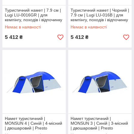
Туристичний намет | 7.9 см |
Туристичний намет | Чорний |
Lugi LU-0016GR | для
7.9 см | Lugi LU-016B | для
кемпінгу, походів і відпочинку
кемпінгу, походів і відпочинку
на природі
на природі
Немає в наявності
Немає в наявності
5 412
5 412
₴
₴
Намет туристичний |
Намет туристичний |
MONSUN 4 | Синій | 4-місний
MONSUN 3 | Синій | 3-місний
| двошаровий | Presto
| двошаровий | Presto
MONSUN 4 | для кемпінгу та
MONSUN 3 | для кемпінгу та