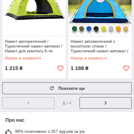
Намет автоматичний /
Намет автоматичний з
Туристичний намет-автомат /
москітною сіткою /
Намет для кемпінгу 6-ти
Туристичний намет-автомат /
місний 200х250см Салатовий
Намет для кемпінгу 6-ти
Немає в наявності
Немає в наявності
місний 200х250см
1 215
1 188
₴
₴
Показати ще
1
/ 4
Про нас
98% позитивних з 267 відгуків за рік