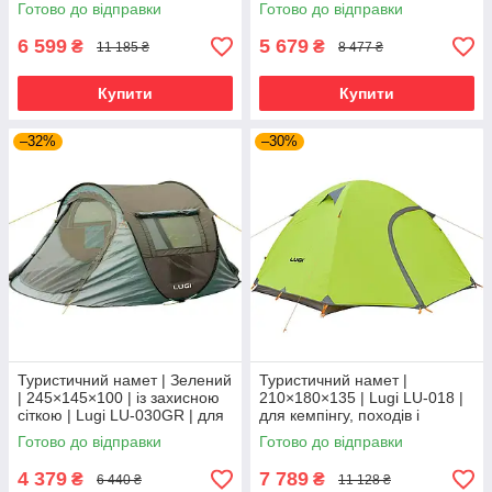
відпочинку на природі
відпочинку на природі
Готово до відправки
Готово до відправки
6 599
5 679
₴
₴
11 185 ₴
8 477 ₴
Купити
Купити
–32%
–30%
Туристичний намет | Зелений
Туристичний намет |
| 245×145×100 | із захисною
210×180×135 | Lugi LU-018 |
сіткою | Lugi LU-030GR | для
для кемпінгу, походів і
кемпінгу, походів і відпочинку
відпочинку на природі
Готово до відправки
Готово до відправки
на природі
4 379
7 789
₴
₴
6 440 ₴
11 128 ₴