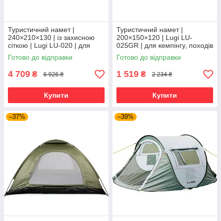
Туристичний намет |
Туристичний намет |
240×210×130 | із захисною
200×150×120 | Lugi LU-
сіткою | Lugi LU-020 | для
025GR | для кемпінгу, походів
кемпінгу, походів і відпочинку
і відпочинку на природі
Готово до відправки
Готово до відправки
на природі
4 709
1 519
₴
₴
6 926 ₴
2 234 ₴
Купити
Купити
–37%
–39%