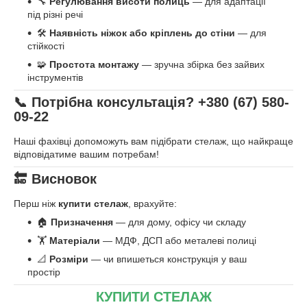
🔧
Регулювання висоти полиць
— для адаптації
під різні речі
🛠️
Наявність ніжок або кріплень до стіни
— для
стійкості
🧩
Простота монтажу
— зручна збірка без зайвих
інструментів
📞 Потрібна консультація?
+380 (67) 580-
09-22
Наші фахівці допоможуть вам підібрати стелаж, що найкраще
відповідатиме вашим потребам!
🔚 Висновок
Перш ніж
купити стелаж
, врахуйте:
🏠
Призначення
— для дому, офісу чи складу
🏋️
Матеріали
— МДФ, ДСП або металеві полиці
📐
Розміри
— чи впишеться конструкція у ваш
простір
КУПИТИ СТЕЛАЖ