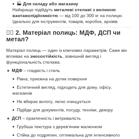
🏭
Для складу або магазину
Найкраще підійдуть
металеві стелажі з великою
вантажопідйомністю
— від 100 до 300 кг на полицю.
Ідеально для інструментів, товарів, коробок, архівів.
🏋️‍♂️ 2. Матеріал полиць: МДФ, ДСП чи
метал?
Матеріал полиць — один із ключових параметрів. Саме він
впливає на
зносостійкість
, зовнішній вигляд і
функціональність стелажа.
🔸
МДФ
– гладкість і стиль
Рівна, приємна на дотик поверхня
Естетичний вигляд, підходить для дому, офісу,
магазинів
Не вбирає вологу, легко очищується
Підійде для документів, посуду, техніки, декору
🔸
ДСП
– практичність і витривалість
Грубіша текстура з дерев’яним малюнком
Стійка до подряпин, оптимальна для інтенсивного