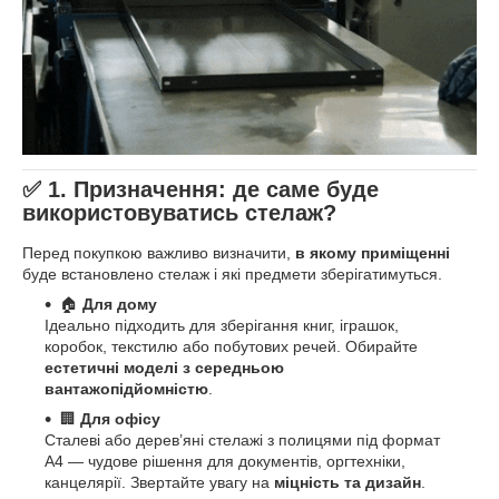
✅ 1. Призначення: де саме буде
використовуватись стелаж?
Перед покупкою важливо визначити,
в якому приміщенні
буде встановлено стелаж і які предмети зберігатимуться.
🏠
Для дому
Ідеально підходить для зберігання книг, іграшок,
коробок, текстилю або побутових речей. Обирайте
естетичні моделі з середньою
вантажопідйомністю
.
🏢
Для офісу
Сталеві або дерев’яні стелажі з полицями під формат
А4 — чудове рішення для документів, оргтехніки,
канцелярії. Звертайте увагу на
міцність та дизайн
.