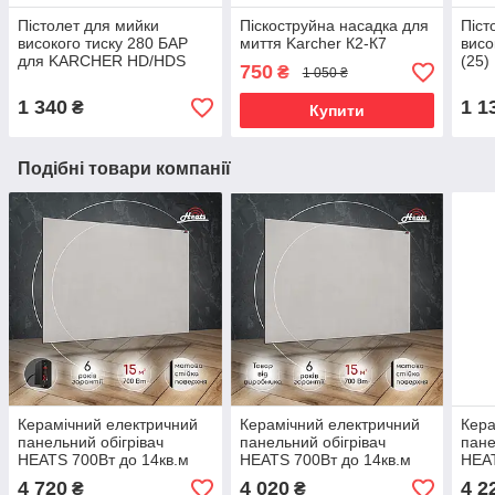
Пістолет для мийки
Піскоструйна насадка для
Піст
високого тиску 280 БАР
миття Karcher К2-К7
висо
для KARCHER HD/HDS
(25)
750
₴
1 050 ₴
1 340
1 1
₴
Купити
Подібні товари компанії
Керамічний електричний
Керамічний електричний
Кера
панельний обігрівач
панельний обігрівач
пане
HEATS 700Вт до 14кв.м
HEATS 700Вт до 14кв.м
HEAT
Loft/Лофт з
Loft/Лофт зі шнуром
Anth
4 720
4 020
4 2
₴
₴