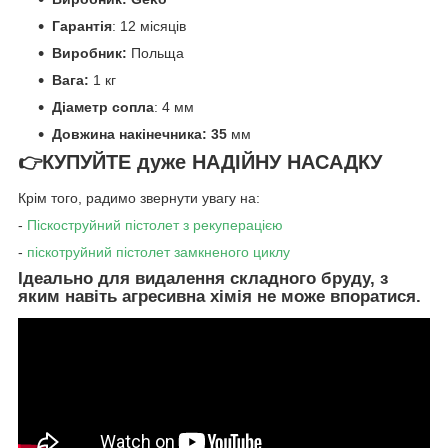
Гарантія
: 12 місяців
Виробник:
Польща
Вага:
1 кг
Діаметр сопла
: 4 мм
Довжина накінечника: 35
мм
👉
КУПУЙТЕ дуже НАДІЙНУ НАСАДКУ
Крім того, радимо звернути увагу на:
-
Піскоструйний пістолет
з рекуперацією
-
піскотруйний пістолет замкненого циклу
Ідеально для видалення складного бруду, з
яким навіть агресивна хімія не може впоратися.