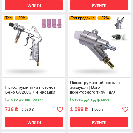
Купити
Купити
Топ
–29%
Топ продажів
–27%
Піскоструминний пістолет-
Піскоструминний пістолет
змішувач | Boro |
Geko G02006 + 4 насадки
інжекторного типу | для
сопел із карбіду бора
Готово до відправки
Готово до відправки
736
1 099
₴
₴
1 036 ₴
1 500 ₴
Купити
Купити