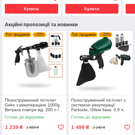
терморегулятором
шну
Купити
Купити
Акційні пропозиції та новинки
Топ продажів
–33%
Топ продажів
–33%
Піскоструминний пістолет
Піскоструминний пістолет з
Geko з рекуперацією 1000g.
системою рекуперації
Витрата повітря від: 200 л /
Parkside, Обєм бака: 0,9 л,
хв.
320 літр / в хвилину
Готово до відправки
Готово до відправки
1 239
1 499
₴
₴
1 859 ₴
2 249 ₴