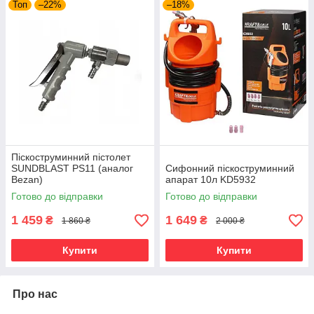
Топ
–22%
–18%
Піскоструминний пістолет
SUNDBLAST PS11 (аналог
Сифонний піскоструминний
Bezan)
апарат 10л KD5932
Готово до відправки
Готово до відправки
1 459
1 649
₴
₴
1 860 ₴
2 000 ₴
Купити
Купити
Про нас