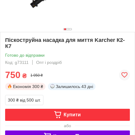
Піскоструйна насадка для миття Karcher К2-
К7
Готово до відправки
Код: g73111
Опт і роздріб
750
₴
1 050 ₴
Економія
300 ₴
Залишилось
43 дні
300 ₴
від 500 шт.
Купити
або