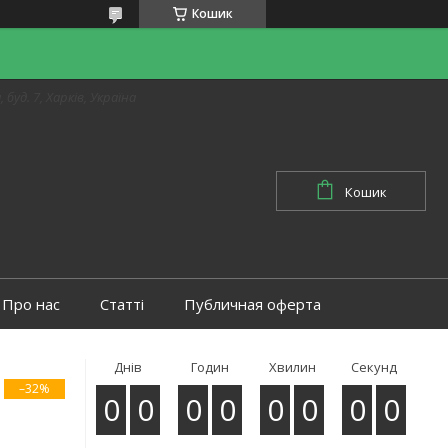
Кошик
 буд. 7, Харків, Україна
Кошик
Про нас
Статті
Публичная оферта
Днів
Годин
Хвилин
Секунд
–32%
0
0
0
0
0
0
0
0