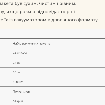
акета був сухим, чистим і рівним.
пу, якщо розмір відповідає порції.
е їх із вакууматором відповідного формату.
Набір вакуумних пакетів
24 × 16 см
24 см
16 см
100 шт
Поліетилен
14 днів