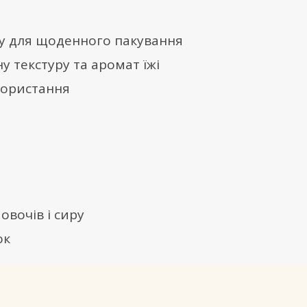
ту для щоденного пакування
 текстуру та аромат їжі
користання
и
овочів і сиру
ок