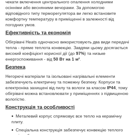
чекати включення центрального опалення холодними
осінніми або весняними вечорами. За допомогою
відповідного типу терморегулятора ви легко встановите
комфортну температуру в приміщенні в залежності від
погодних умов.
Ефективність та економія
Обігрівачі Heats одночасно використовують два види передачі
тепла - пряме теплота конвекцію. Завдяки цьому досягається
високий коефіцієнт корисної дії (до
97%
) та низьке
енергоспоживання - від
50 Вт на 1 м²
.
Безпека
Негорючі матеріали та ізольовані нагрівальні елементи
забезпечують електричну та пожежну безпеку. Корпуси та
електроніка захищені від пилу та вологи за класом
IP44
, тому
обігрівачі можна встановлювати у приміщеннях з підвищеною
вологістю.
Конструкція та особливості
Металевий корпус спрямовує все тепло на керамічну
плиту.
Спеціальна конструкція забезпечує конвекцію теплого