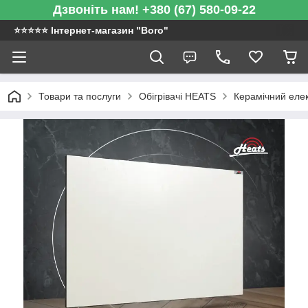
Дзвоніть нам! +380 (67) 580-09-22
⭐️⭐️⭐️⭐️⭐️ Інтернет-магазин "Boro"
Товари та послуги
Обігрівачі HEATS
Керамічний елек