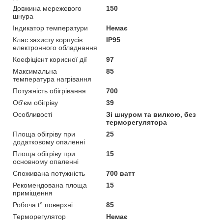
Довжина мережевого
150
шнура
Індикатор температури
Немає
Клас захисту корпусів
IP95
електронного обладнання
Коефіцієнт корисної дії
97
Максимальна
85
температура нагрівання
Потужність обігрівання
700
Об'єм обігріву
39
Особливості
Зі шнуром та вилкою, без
терморегулятора
Площа обігріву при
25
додатковому опаленні
Площа обігріву при
15
основному опаленні
Споживана потужність
700 ватт
Рекомендована площа
15
приміщення
Робоча t° поверхні
85
Терморегулятор
Немає