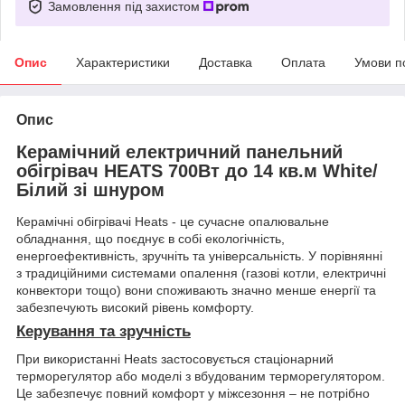
Замовлення під захистом
Опис
Характеристики
Доставка
Оплата
Умови п
Опис
Керамічний електричний панельний
обігрівач HEATS 700Вт до 14 кв.м White/
Білий зі шнуром
Керамічні обігрівачі Heats - це сучасне опалювальне
обладнання, що поєднує в собі екологічність,
енергоефективність, зручніть та універсальність. У порівнянні
з традиційними системами опалення (газові котли, електричні
конвектори тощо) вони споживають значно менше енергії та
забезпечують високий рівень комфорту.
Керування та зручність
При використанні Heats застосовується стаціонарний
терморегулятор або моделі з вбудованим терморегулятором.
Це забезпечує повний комфорт у міжсезоння – не потрібно