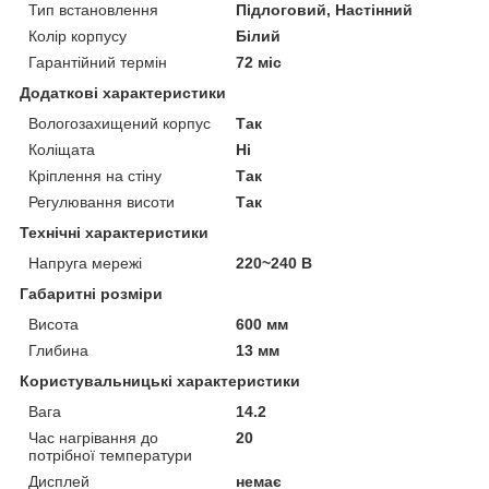
Тип встановлення
Підлоговий, Настінний
Колір корпусу
Білий
Гарантійний термін
72 міс
Додаткові характеристики
Вологозахищений корпус
Так
Коліщата
Ні
Кріплення на стіну
Так
Регулювання висоти
Так
Технічні характеристики
Напруга мережі
220~240 В
Габаритні розміри
Висота
600 мм
Глибина
13 мм
Користувальницькі характеристики
Вага
14.2
Час нагрівання до
20
потрібної температури
Дисплей
немає