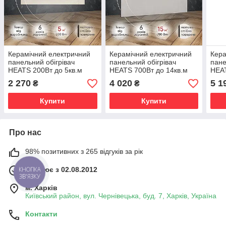
Керамічний електричний
Керамічний електричний
Кера
панельний обігрівач
панельний обігрівач
пане
HEATS 200Вт до 5кв.м
HEATS 700Вт до 14кв.м
HEAT
Stone/Бежевий зі шнуром
Loft/Лофт зі шнуром
Whit
2 270
4 020
5 1
₴
₴
Купити
Купити
Про нас
98% позитивних з 265 відгуків за рік
Працює з 02.08.2012
м. Харків
Київський район, вул. Чернівецька, буд. 7, Харків, Україна
Контакти