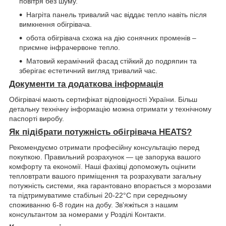
повітря без шуму.
Нагріта панель тривалий час віддає тепло навіть після
вимкнення обігрівача.
обота обігрівача схожа на дію сонячних променів –
приємне інфрачервоне тепло.
Матовий керамічний фасад стійкий до подряпин та
зберігає естетичний вигляд тривалий час.
Документи та додаткова інформація
Обігрівачі мають сертифікат відповідності України. Більш
детальну технічну інформацію можна отримати у технічному
паспорті виробу.
Як підібрати потужність обігрівача HEATS?
Рекомендуємо отримати професійну консультацію перед
покупкою. Правильний розрахунок — це запорука вашого
комфорту та економії. Наші фахівці допоможуть оцінити
тепловтрати вашого приміщення та розрахувати загальну
потужність системи, яка гарантовано впорається з морозами
та підтримуватиме стабільні 20-22°C при середньому
споживанню 6-8 годин на добу. Зв'яжіться з нашим
консультантом за номерами у Розділі Контакти.