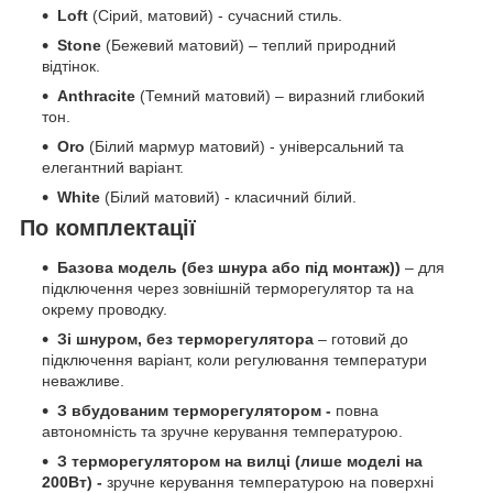
Loft
(Сірий, матовий) - сучасний стиль.
Stone
(Бежевий матовий) – теплий природний
відтінок.
Anthracite
(Темний матовий) – виразний глибокий
тон.
Oro
(Білий мармур матовий) - універсальний та
елегантний варіант.
White
(Білий матовий) - класичний білий.
По комплектації
Базова модель (без шнура або під монтаж))
– для
підключення через зовнішній терморегулятор та на
окрему проводку.
Зі шнуром, без терморегулятора
– готовий до
підключення варіант, коли регулювання температури
неважливе.
З вбудованим терморегулятором -
повна
автономність та зручне керування температурою.
З терморегулятором на вилці (лише моделі на
200Вт) -
зручне керування температурою на поверхні