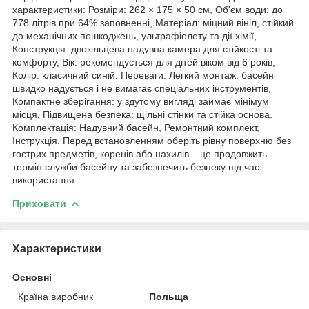
характеристики: Розміри: 262 × 175 × 50 см, Об'єм води: до
778 літрів при 64% заповненні, Матеріал: міцний вініл, стійкий
до механічних пошкоджень, ультрафіолету та дії хімії,
Конструкція: двокільцева надувна камера для стійкості та
комфорту, Вік: рекомендується для дітей віком від 6 років,
Колір: класичний синій. Переваги: Легкий монтаж: басейн
швидко надується і не вимагає спеціальних інструментів,
Компактне зберігання: у здутому вигляді займає мінімум
місця, Підвищена безпека: щільні стінки та стійка основа.
Комплектація: Надувний басейн, Ремонтний комплект,
Інструкція. Перед встановленням оберіть рівну поверхню без
гострих предметів, коренів або нахилів – це продовжить
термін служби басейну та забезпечить безпеку під час
використання.
Приховати
Характеристики
Основні
Країна виробник
Польща