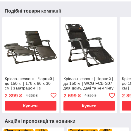
Подібні товари компанії
Крісло-шезлонг | Чорний |
Крісло-шезлонг | Чорний |
Кріс
до 150 кг | 178 х 66 х 30
до 150 кг | WCG FCB-S07 |
до 1
см | з матрацом | з
для дому, дачі та кемпінгу
см |
підголівником | WCG FCB-
підг
2 899
2 699
2 8
₴
₴
4 263 ₴
4 820 ₴
S06PP | для дому, дачі та
S03P
кемпінгу
кемп
Купити
Купити
Акційні пропозиції та новинки
Преміум якість
–45%
Преміум якість
–45%