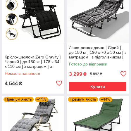
Ліжко-розкладачка | Сірий |
до 150 кг | 190 х 70 х 30 см | з
Крісло-шезлонг Zero Gravity |
матрацом | з підголівником |
Чорний | до 150 кг | 178 х 64
WCG FB-S26-PV | для дому,
Готово до відправки
х 110 см | з матрацом | з
дачі та
підголівником | LEOBRO LB-
Немає в наявності
3 299
₴
5 892 ₴
ZGC-K2-BLK | для
4 544
₴
Купити
Преміум якість
–44%
Преміум якість
–44%