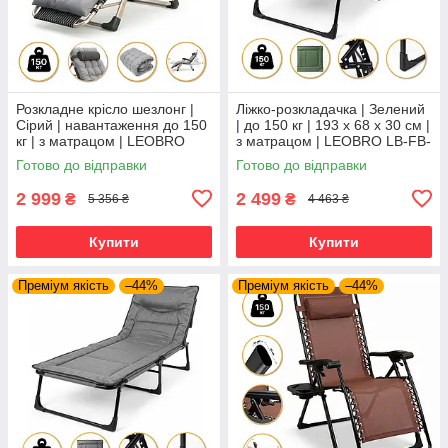
Розкладне крісло шезлонг |
Ліжко-розкладачка | Зелений
Сірий | навантаження до 150
| до 150 кг | 193 х 68 х 30 см |
кг | з матрацом | LEOBRO
з матрацом | LEOBRO LB-FB-
FCB-S01-PP | для
S1-GRN | для дому, дачі та
Готово до відправки
Готово до відправки
комфортного відпочинку
кемпінгу
2 999
2 499
₴
₴
5 356 ₴
4 463 ₴
Купити
Купити
Преміум якість
–44%
Преміум якість
–44%