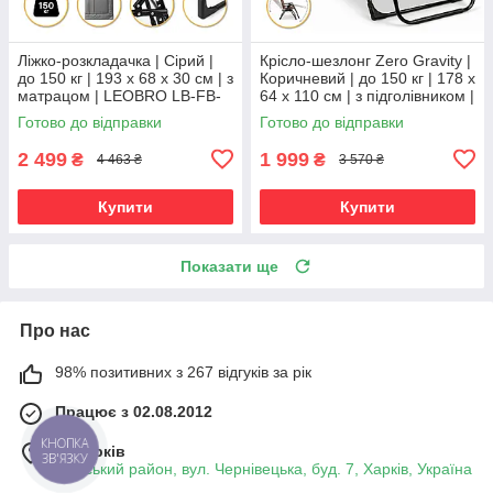
Ліжко-розкладачка | Сірий |
Крісло-шезлонг Zero Gravity |
до 150 кг | 193 х 68 х 30 см | з
Коричневий | до 150 кг | 178 х
матрацом | LEOBRO LB-FB-
64 х 110 см | з підголівником |
S1-GRY | для дому, дачі та
LEOBRO LB-ZGC-G2-BRN |
Готово до відправки
Готово до відправки
кемпінгу
для дому, дачі
2 499
1 999
₴
₴
4 463 ₴
3 570 ₴
Купити
Купити
Показати ще
Про нас
98% позитивних з 267 відгуків за рік
Працює з 02.08.2012
КНОПКА
м. Харків
ЗВ'ЯЗКУ
Київський район, вул. Чернівецька, буд. 7, Харків, Україна