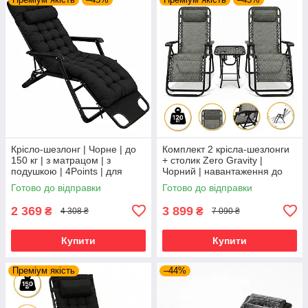
Крісло-шезлонг | Чорне | до
Комплект 2 крісла-шезлонги
150 кг | з матрацом | з
+ столик Zero Gravity |
подушкою | 4Points | для
Чорний | навантаження до
дому, дачі та відпочинку
120 кг | 2 крісла + столик |
Готово до відправки
Готово до відправки
LEOBRO LB-ZGT-F3-PLD |
2 369
3 899
₴
₴
4 308 ₴
7 090 ₴
Купити
Купити
Преміум якість
–44%