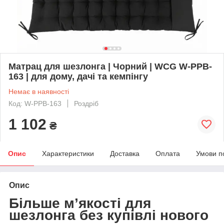
Матрац для шезлонга | Чорний | WCG W-PPB-
163 | для дому, дачі та кемпінгу
Немає в наявності
Код: W-PPB-163
Роздріб
1 102
₴
Опис
Характеристики
Доставка
Оплата
Умови п
Опис
Більше м’якості для
шезлонга без купівлі нового