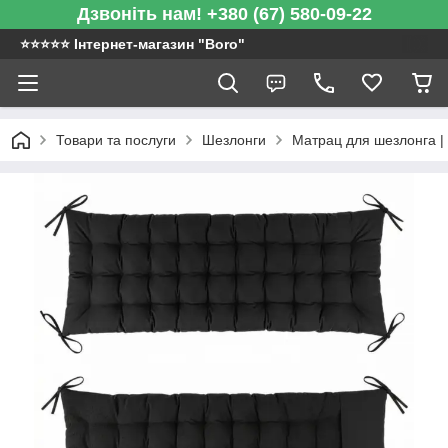
Дзвоніть нам! +380 (67) 580-09-22
⭐️⭐️⭐️⭐️⭐️ Інтернет-магазин "Boro"
Товари та послуги
Шезлонги
Матрац для шезлонга | 