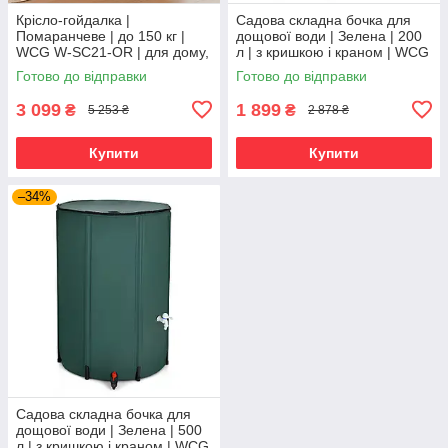
Крісло-гойдалка |
Садова складна бочка для
Помаранчеве | до 150 кг |
дощової води | Зелена | 200
WCG W-SC21-OR | для дому,
л | з кришкою і краном | WCG
тераси та відпочинку
W-WB16-200 | для саду,
Готово до відправки
Готово до відправки
городу та збору води
3 099
1 899
₴
₴
5 253 ₴
2 878 ₴
Купити
Купити
–34%
Садова складна бочка для
дощової води | Зелена | 500
л | з кришкою і краном | WCG