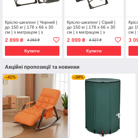
Крісло-шезлонг | Чорний |
Крісло-шезлонг | Сірий |
Кріс
до 150 кг | 178 х 66 х 30
до 150 кг | 178 х 66 х 30
до 1
см | з матрацом | з
см | з матрацом | з
см |
підголівником | WCG FCB-
підголівником | WCG FCB-
підг
2 899
2 899
3 0
₴
₴
4 263 ₴
4 327 ₴
S06PP | для дому, дачі та
S03PС | для дому, дачі та
S06P
кемпінгу
кемпінгу
кемп
Купити
Купити
Акційні пропозиції та новинки
–41%
–34%