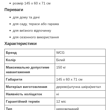
розмір 145 х 60 х 71 см
Переваги
для дому та дачі
для саду, тераси або гаража
для виїзного відпочинку
для сезонного використання
Характеристики
Бренд
WCG
Колір
Білий
Максимально допустиме
150 кг
навантаження
Габарити
145 х 60 х 71 см
Матеріал виготовлення
дерево|штучна шкіра|метал
Наявність коліщаток
ні
Гарантійний термін
12 міс
Тип
нерозкладний