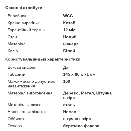
Основні атрибути
Виробник
WCG
Країна виробник
Китай
Гарантійний термін
12 міс
Стан
Новий
Матеріал
Фанера
Колір
Білий
Користувальницькі характеристики
Бокова кишеня
Да
Габарити
145 х 60 х 71 см
Максимально допустиме
150
навантаження
Матеріал виготовлення
Дерево, Метал, Штучна
шкіра
Матеріал каркаса
сталь
Наявність коліщаток
Немає
Оббивка
штучна шкіра
Основа
березова фанера