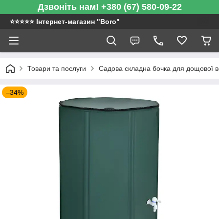
Дзвоніть нам! +380 (67) 580-09-22
⭐️⭐️⭐️⭐️⭐️ Інтернет-магазин "Boro"
Товари та послуги
Садова складна бочка для дощової во
–34%