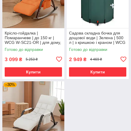
Крісло-гойдалка |
Садова складна бочка для
Помаранчеве | до 150 кг |
дощової води | Зелена | 500
WCG W-SC21-OR | для дому,
л | з кришкою і краном | WCG
тераси та відпочинку
W-WB16-500 | для саду,
Готово до відправки
Готово до відправки
городу та збору води
3 099
2 949
₴
₴
5 253 ₴
4 469 ₴
Купити
Купити
–30%