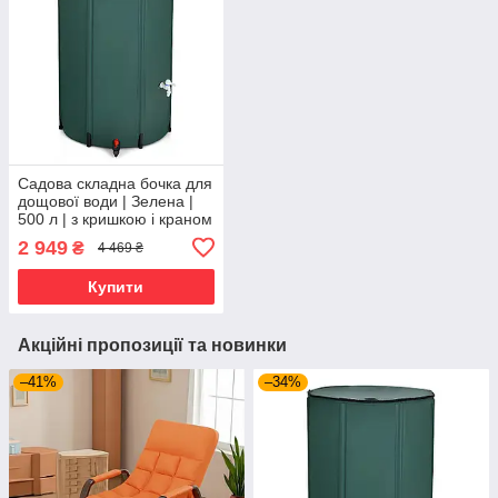
Садова складна бочка для
дощової води | Зелена |
500 л | з кришкою і краном
| WCG W-WB16-500 | для
2 949
₴
4 469 ₴
саду, городу та збору води
Купити
Акційні пропозиції та новинки
–41%
–34%