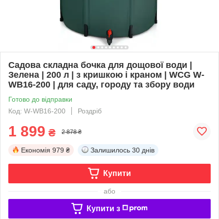
Садова складна бочка для дощової води |
Зелена | 200 л | з кришкою і краном | WCG W-
WB16-200 | для саду, городу та збору води
Готово до відправки
Код: W-WB16-200
Роздріб
1 899
₴
2 878 ₴
Економія
979 ₴
Залишилось
30 днів
Купити
або
Купити з