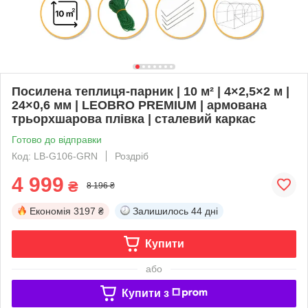
Посилена теплиця-парник | 10 м² | 4×2,5×2 м |
24×0,6 мм | LEOBRO PREMIUM | армована
трьорхшарова плівка | сталевий каркас
Готово до відправки
Код: LB-G106-GRN
Роздріб
4 999
₴
8 196 ₴
Економія
3197 ₴
Залишилось
44 дні
Купити
або
Купити з