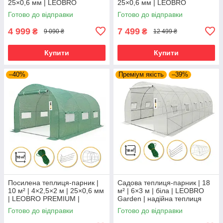
25×0,6 мм | LEOBRO
25×0,6 мм | LEOBRO
PREMIUM | армована
PREMIUM | армована
Готово до відправки
Готово до відправки
трьорхшарова плівка |
трьорхшарова плівка |
сталевий каркас
сталевий каркас
4 999
7 499
₴
₴
9 090 ₴
12 499 ₴
Купити
Купити
–40%
Преміум якість
–39%
Посилена теплиця-парник |
Садова теплиця-парник | 18
10 м² | 4×2,5×2 м | 25×0,6 мм
м² | 6×3 м | біла | LEOBRO
| LEOBRO PREMIUM |
Garden | надійна теплиця
армована трьорхшарова
для врожаю круглий сезон
Готово до відправки
Готово до відправки
плівка | сталевий каркас