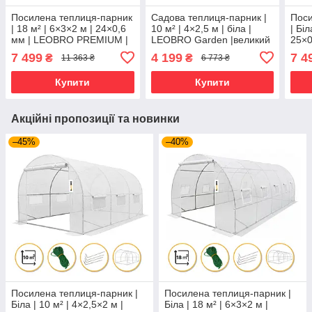
Посилена теплиця-парник
Садова теплиця-парник |
Поси
| 18 м² | 6×3×2 м | 24×0,6
10 м² | 4×2,5 м | біла |
| Біл
мм | LEOBRO PREMIUM |
LEOBRO Garden |великий
25×0
армована трьорхшарова
вхід, зручна вентиляція
PRE
7 499
4 199
7 4
₴
₴
11 363 ₴
6 773 ₴
плівка | сталевий каркас
трьо
стал
Купити
Купити
Акційні пропозиції та новинки
–45%
–40%
Посилена теплиця-парник |
Посилена теплиця-парник |
Біла | 10 м² | 4×2,5×2 м |
Біла | 18 м² | 6×3×2 м |