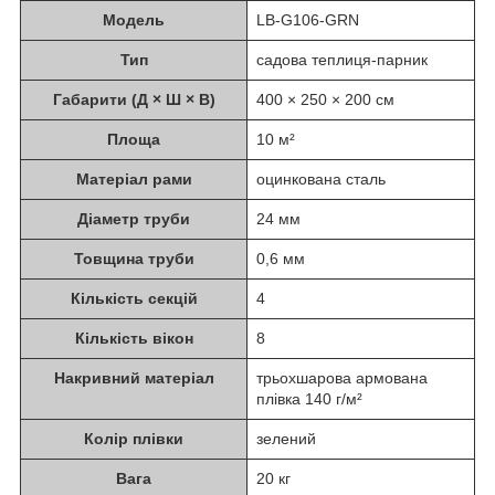
Модель
LB-G106-GRN
Тип
садова теплиця-парник
Габарити (Д × Ш × В)
400 × 250 × 200 см
Площа
10 м²
Матеріал рами
оцинкована сталь
Діаметр труби
24 мм
Товщина труби
0,6 мм
Кількість секцій
4
Кількість вікон
8
Накривний матеріал
трьохшарова армована
плівка 140 г/м²
Колір плівки
зелений
Вага
20 кг