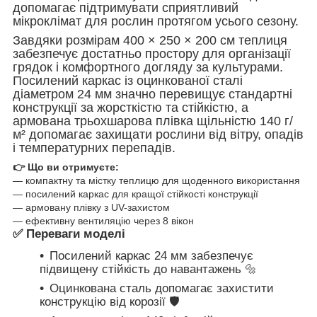
допомагає підтримувати сприятливий
мікроклімат для рослин протягом усього сезону.
Завдяки розмірам 400 × 250 × 200 см теплиця
забезпечує достатньо простору для організації
грядок і комфортного догляду за культурами.
Посилений каркас із оцинкованої сталі
діаметром 24 мм значно перевищує стандартні
конструкції за жорсткістю та стійкістю, а
армована трьохшарова плівка щільністю 140 г/
м² допомагає захищати рослини від вітру, опадів
і температурних перепадів.
👉 Що ви отримуєте:
— компактну та містку теплицю для щоденного використання
— посилений каркас для кращої стійкості конструкції
— армовану плівку з UV-захистом
— ефективну вентиляцію через 8 вікон
✅
Переваги моделі
Посилений каркас 24 мм забезпечує
підвищену стійкість до навантажень 🔩
Оцинкована сталь допомагає захистити
конструкцію від корозії 🛡️