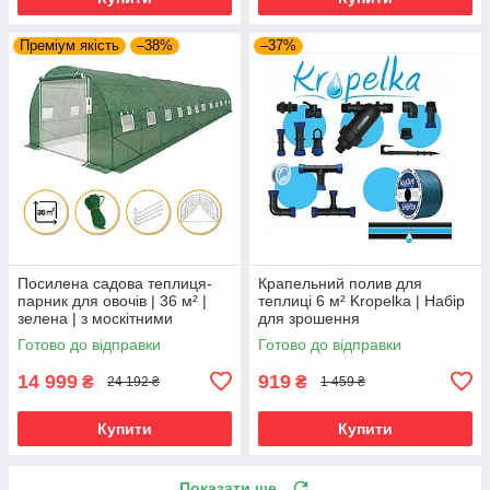
Преміум якість
–38%
–37%
Посилена садова теплиця-
Крапельний полив для
парник для овочів | 36 м² |
теплиці 6 м² Krоpelka | Набір
зелена | з москітними
для зрошення
дверима | LEOBRO
Готово до відправки
Готово до відправки
PREMIUM Garden
14 999
919
₴
₴
24 192 ₴
1 459 ₴
Купити
Купити
Показати ще