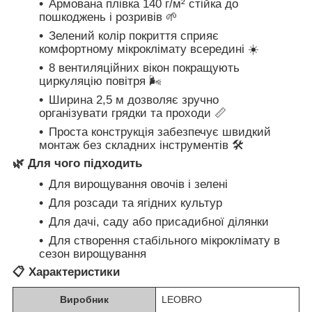
Армована плівка 140 г/м² стійка до
пошкоджень і розривів 🌱
Зелений колір покриття сприяє
комфортному мікроклімату всередині ☀️
8 вентиляційних вікон покращують
циркуляцію повітря 🌬️
Ширина 2,5 м дозволяє зручно
організувати грядки та проходи 📏
Проста конструкція забезпечує швидкий
монтаж без складних інструментів 🛠️
🌿
Для чого підходить
Для вирощування овочів і зелені
Для розсади та ягідних культур
Для дачі, саду або присадибної ділянки
Для створення стабільного мікроклімату в
сезон вирощування
📋
Характеристики
Виробник
LEOBRO