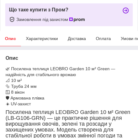
Що таке купити з Пром?
Замовлення під захистом
Опис
Характеристики
Доставка
Оплата
Умови п
Опис
🌿 Посилена теплиця LEOBRO Garden 10 м² Green —
надійність для стабільного врожаю
📐 10 м²
🔩 Труба 24 мм
🪟 8 вікон
🛡️ Армована плівка
☀️ UV-захист
Посилена теплиця LEOBRO Garden 10 м² Green
(LB-G106-GRN) — це практичне рішення для
вирощування овочів, зелені та розсади у
захищених умовах. Модель створена для
стабільної роботи в умовах змінної погоди та