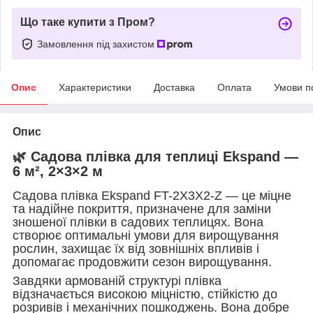
Що таке купити з Пром?
Замовлення під захистом
Опис
Характеристики
Доставка
Оплата
Умови п
Опис
🌿
Садова плівка для теплиці Ekspand
—
6 м², 2×3×2 м
Садова плівка Ekspand FT-2X3X2-Z — це міцне
та надійне покриття, призначене для заміни
зношеної плівки в садових теплицях. Вона
створює оптимальні умови для вирощування
рослин, захищає їх від зовнішніх впливів і
допомагає продовжити сезон вирощування.
Завдяки армованій структурі плівка
відзначається високою міцністю, стійкістю до
розривів і механічних пошкоджень. Вона добре