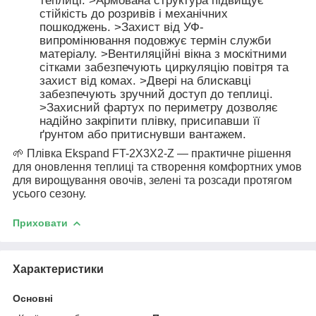
теплиці. >Армована структура підвищує
стійкість до розривів і механічних
пошкоджень. >Захист від УФ-
випромінювання подовжує термін служби
матеріалу. >Вентиляційні вікна з москітними
сітками забезпечують циркуляцію повітря та
захист від комах. >Двері на блискавці
забезпечують зручний доступ до теплиці.
>Захисний фартух по периметру дозволяє
надійно закріпити плівку, присипавши її
ґрунтом або притиснувши вантажем.
🌱 Плівка Ekspand FT-2X3X2-Z — практичне рішення
для оновлення теплиці та створення комфортних умов
для вирощування овочів, зелені та розсади протягом
усього сезону.
Приховати
Характеристики
Основні