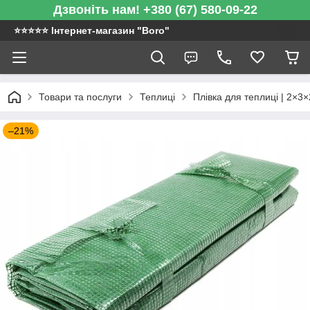
Дзвоніть нам! +380 (67) 580-09-22
⭐️⭐️⭐️⭐️⭐️ Інтернет-магазин "Boro"
Товари та послуги
Теплиці
Плівка для теплиці | 2×3×
–21%