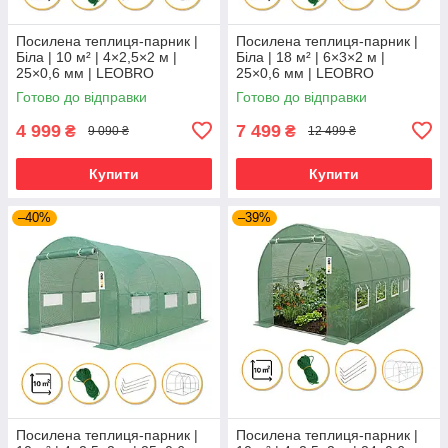
Посилена теплиця-парник |
Посилена теплиця-парник |
Біла | 10 м² | 4×2,5×2 м |
Біла | 18 м² | 6×3×2 м |
25×0,6 мм | LEOBRO
25×0,6 мм | LEOBRO
PREMIUM | армована
PREMIUM | армована
Готово до відправки
Готово до відправки
трьорхшарова плівка |
трьорхшарова плівка |
сталевий каркас
сталевий каркас
4 999
7 499
₴
₴
9 090 ₴
12 499 ₴
Купити
Купити
–40%
–39%
Посилена теплиця-парник |
Посилена теплиця-парник |