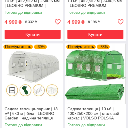
10 м² | 4×2,5×2 м | 25×0,6 мм
10 м² | 4×2,5×2 м | 24×0,6 мм
| LEOBRO PREMIUM |
| LEOBRO PREMIUM |
армована трьорхшарова
армована трьорхшарова
Готово до відправки
Готово до відправки
плівка | сталевий каркас
плівка | сталевий каркас
4 999
4 999
₴
₴
8 332 ₴
8 196 ₴
Купити
Купити
Преміум якість
–39%
Преміум якість
–38%
Садова теплиця-парник | 18
Садова теплиця | 10 м² |
м² | 6×3 м | біла | LEOBRO
400×250×200 см | сталевий
Garden | надійна теплиця
каркас | VOLSO POLSKA
для врожаю круглий сезон
Готово до відправки
Готово до відправки