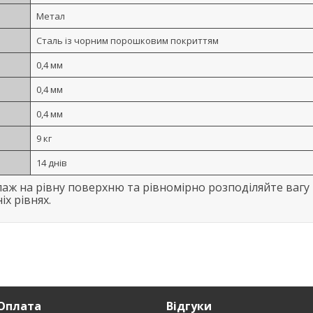
Метал
Сталь із чорним порошковим покриттям
0,4 мм
0,4 мм
0,4 мм
9 кг
14 днів
лаж на рівну поверхню та рівномірно розподіляйте вагу
х рівнях.
Оплата
Відгуки