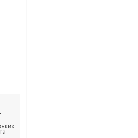
4
зьких
та