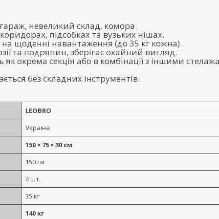
с, гараж, невеликий склад, комора.
коридорах, підсобках та вузьких нішах.
і на щоденні навантаження (до 35 кг кожна).
зії та подряпин, зберігає охайний вигляд.
 як окрема секція або в комбінації з іншими стелаж
ється без складних інструментів.
LEOBRO
Україна
150 × 75 × 30 см
150 см
4 шт.
35 кг
140 кг