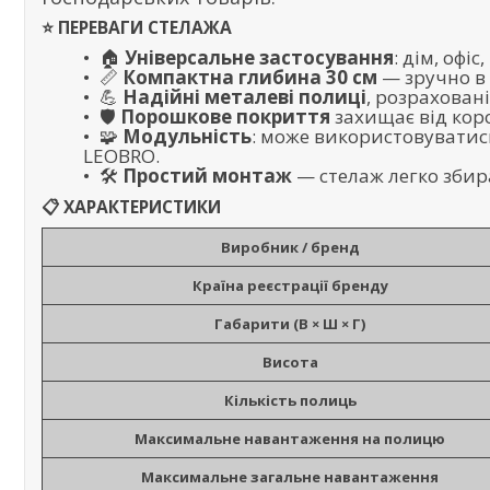
⭐
ПЕРЕВАГИ СТЕЛАЖА
🏠
Універсальне застосування
: дім, офі
📏
Компактна глибина 30 см
— зручно в 
💪
Надійні металеві полиці
, розрахован
🛡️
Порошкове покриття
захищає від коро
🧩
Модульність
: може використовуватись
LEOBRO.
🛠️
Простий монтаж
— стелаж легко збира
📋
ХАРАКТЕРИСТИКИ
Виробник / бренд
Країна реєстрації бренду
Габарити (В × Ш × Г)
Висота
Кількість полиць
Максимальне навантаження на полицю
Максимальне загальне навантаження