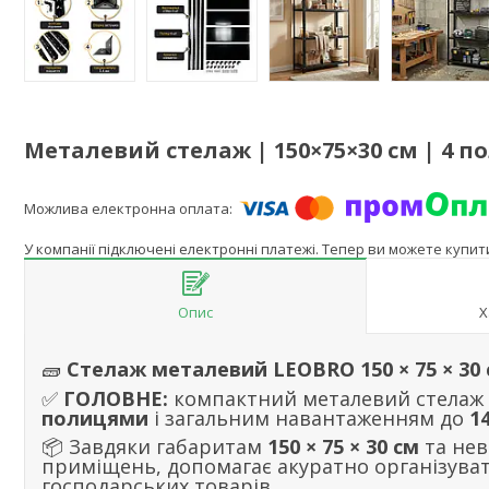
Металевий стелаж | 150×75×30 см | 4 п
У компанії підключені електронні платежі. Тепер ви можете купи
Опис
Х
🧱
Стелаж металевий LEOBRO 150 × 75 × 30
✅
ГОЛОВНЕ:
компактний металевий стелаж дл
полицями
і загальним навантаженням до
1
📦 Завдяки габаритам
150 × 75 × 30 см
та нев
приміщень, допомагає акуратно організувати
господарських товарів.