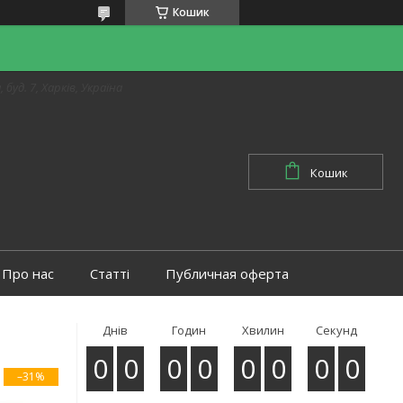
Кошик
 буд. 7, Харків, Україна
Кошик
Про нас
Статті
Публичная оферта
Днів
Годин
Хвилин
Секунд
0
0
0
0
0
0
0
0
–31%