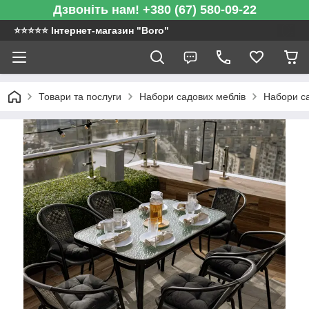
Дзвоніть нам! +380 (67) 580-09-22
⭐️⭐️⭐️⭐️⭐️ Інтернет-магазин "Boro"
Товари та послуги
Набори садових меблів
Набори са