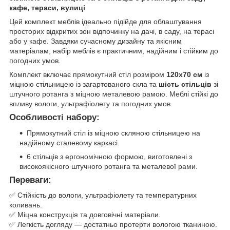
кафе, тераси, вулиці
Цей комплект меблів ідеально підійде для облаштування
просторих відкритих зон відпочинку на дачі, в саду, на терасі
або у кафе. Завдяки сучасному дизайну та якісним
матеріалам, набір меблів є практичним, надійним і стійким до
погодних умов.
Комплект включає прямокутний стіл розміром
120x70 см
із
міцною стільницею із загартованого скла та
шість стільців
зі
штучного ротанга з міцною металевою рамою. Меблі стійкі до
впливу вологи, ультрафіолету та погодних умов.
Особливості набору:
Прямокутний стіл із міцною скляною стільницею на
надійному сталевому каркасі.
6 стільців з ергономічною формою, виготовлені з
високоякісного штучного ротанга та металевої рами.
Переваги:
✅ Стійкість до вологи, ультрафіолету та температурних
коливань.
✅ Міцна конструкція та довговічні матеріали.
✅ Легкість догляду — достатньо протерти вологою тканиною.