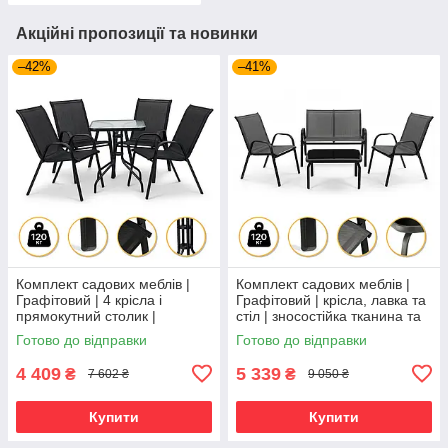
Акційні пропозиції та новинки
–42%
–41%
Комплект садових меблів |
Комплект садових меблів |
Графітовий | 4 крісла і
Графітовий | крісла, лавка та
прямокутний столик |
стіл | зносостійка тканина та
зносостійка тканина та
міцна конструкція | LEOBRO
Готово до відправки
Готово до відправки
скляна стільниця | LEOBRO
LB-1056 | для
LB-1054 |
4 409
5 339
₴
₴
7 602 ₴
9 050 ₴
Купити
Купити