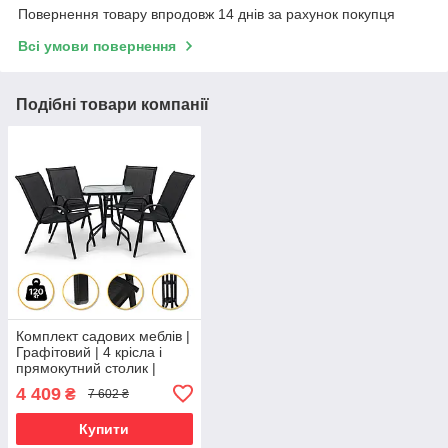
Повернення товару впродовж 14 днів за рахунок покупця
Всі умови повернення
Подібні товари компанії
Комплект садових меблів |
Графітовий | 4 крісла і
прямокутний столик |
зносостійка тканина та
4 409
₴
7 602 ₴
скляна стільниця |
LEOBRO LB-1054 |
Купити