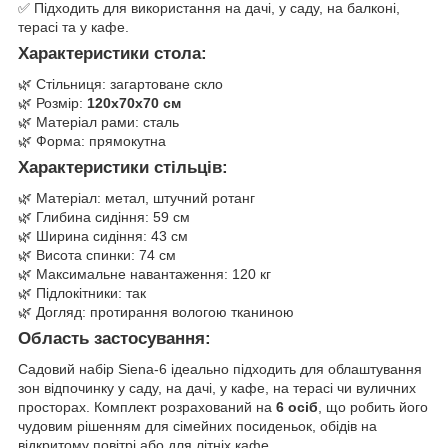
✅ Підходить для використання на дачі, у саду, на балконі,
терасі та у кафе.
Характеристики стола:
🌿 Стільниця: загартоване скло
🌿 Розмір:
120x70x70 см
🌿 Матеріал рами: сталь
🌿 Форма: прямокутна
Характеристики стільців:
🌿 Матеріал: метал, штучний ротанг
🌿 Глибина сидіння: 59 см
🌿 Ширина сидіння: 43 см
🌿 Висота спинки: 74 см
🌿 Максимальне навантаження: 120 кг
🌿 Підлокітники: так
🌿 Догляд: протирання вологою тканиною
Область застосування:
Садовий набір Siena-6 ідеально підходить для облаштування
зон відпочинку у саду, на дачі, у кафе, на терасі чи вуличних
просторах. Комплект розрахований на
6 осіб
, що робить його
чудовим рішенням для сімейних посиденьок, обідів на
відкритому повітрі або для літніх кафе.