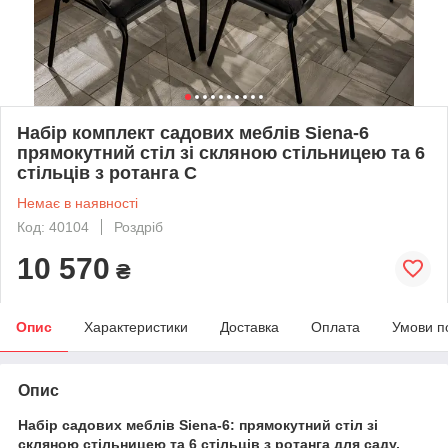
Набір комплект садових меблів Siena-6
прямокутний стіл зі скляною стільницею та 6
стільців з ротанга С
Немає в наявності
Код: 40104
Роздріб
10 570
₴
Опис
Характеристики
Доставка
Оплата
Умови п
Опис
Набір садових меблів Siena-6: прямокутний стіл зі
скляною стільницею та 6 стільців з ротанга для саду,