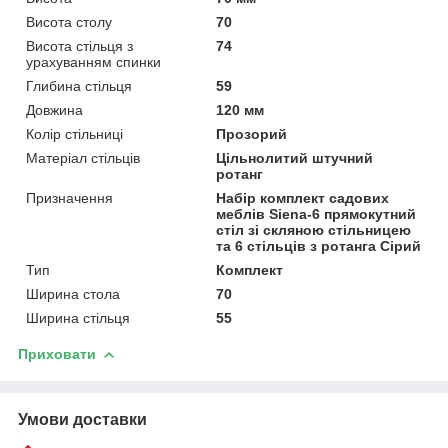
Висота столу
70
Висота стільця з
74
урахуванням спинки
Глибина стільця
59
Довжина
120 мм
Колір стільниці
Прозорий
Матеріал стільців
Цільнолитий штучний
ротанг
Призначення
Набір комплект садових
меблів Siena-6 прямокутний
стіл зі скляною стільницею
та 6 стільців з ротанга Сірий
Тип
Комплект
Ширина стола
70
Ширина стільця
55
Приховати
Умови доставки