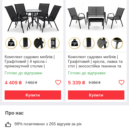
Комплект садових меблів |
Комплект садових меблів |
Графітовий | 4 крісла і
Графітовий | крісла, лавка та
прямокутний столик |
стіл | зносостійка тканина та
зносостійка тканина та
міцна конструкція | LEOBRO
Готово до відправки
Готово до відправки
скляна стільниця | LEOBRO
LB-1056 | для
LB-1054 |
4 409
5 339
₴
₴
7 602 ₴
9 050 ₴
Купити
Купити
Про нас
98% позитивних з 265 відгуків за рік