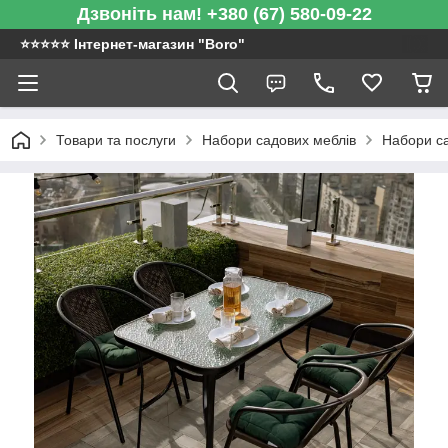
Дзвоніть нам! +380 (67) 580-09-22
⭐️⭐️⭐️⭐️⭐️ Інтернет-магазин "Boro"
Товари та послуги
Набори садових меблів
Набори са