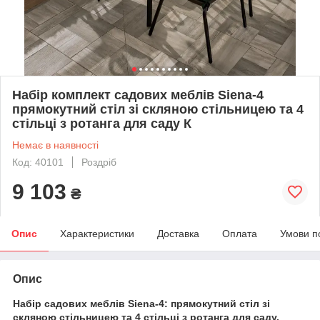
Набір комплект садових меблів Siena-4
прямокутний стіл зі скляною стільницею та 4
стільці з ротанга для саду К
Немає в наявності
Код: 40101
Роздріб
9 103
₴
Опис
Характеристики
Доставка
Оплата
Умови п
Опис
Набір садових меблів Siena-4: прямокутний стіл зі
скляною стільницею та 4 стільці з ротанга для саду,