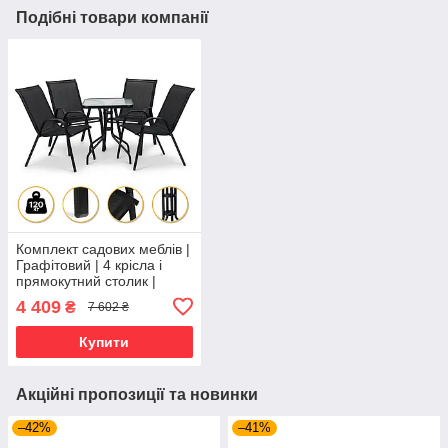
Подібні товари компанії
Комплект садових меблів |
Графітовий | 4 крісла і
прямокутний столик |
зносостійка тканина та
4 409
₴
7 602 ₴
скляна стільниця |
LEOBRO LB-1054 |
Купити
Акційні пропозиції та новинки
–42%
–41%