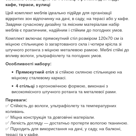
кафе, тераси, вулиці
Цей комплект меблів ідеально підійде для організації
відкритих зон відпочинку на дачі, в саду, на терасі або у кафе.
Завдяки сучасному дизайну та якісним матеріалам набір
меблів є практичним, надійним і стійким до погодних умов.
Комплект включає прямокутний стіл розміром 120x70 см із
міцною стільницею із загартованого скла і чотири крісла зі
штучного ротанга з міцною металевою рамою. Меблі стійкі до
впливу вологи, ультрафіолету та погодних умов.
Особливості набору:
Прямокутний стіл
зі стійкою скляною стільницею на
міцному сталевому каркасі.
4 стільці
з ергономічною формою, виконані з
високоякісного штучного ротанга та металевої рами.
Переваги:
✅ Стійкість до вологи, ультрафіолету та температурних
коливань.
✅ Міцна конструкція та довговічні матеріали.
✅ Легкість догляду — достатньо протерти вологою тканиною.
✅ Підходить для використання на дачі, у саду, на балконі,
терасі та у кафе.