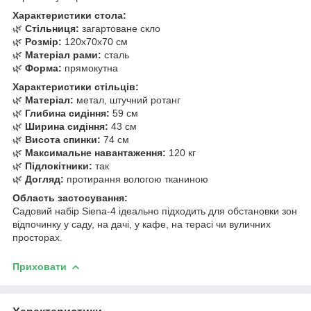
Характеристики стола:
🌿
Стільниця:
загартоване скло
🌿
Розмір:
120x70x70 см
🌿
Матеріал рами:
сталь
🌿
Форма:
прямокутна
Характеристики стільців:
🌿
Матеріал:
метал, штучний ротанг
🌿
Глибина сидіння:
59 см
🌿
Ширина сидіння:
43 см
🌿
Висота спинки:
74 см
🌿
Максимальне навантаження:
120 кг
🌿
Підлокітники:
так
🌿
Догляд:
протирання вологою тканиною
Область застосування:
Садовий набір Siena-4 ідеально підходить для обстановки зон
відпочинку у саду, на дачі, у кафе, на терасі чи вуличних
просторах.
Приховати