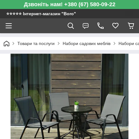
Дзвоніть нам! +380 (67) 580-09-22
⭐️⭐️⭐️⭐️⭐️ Інтернет-магазин "Boro"
Товари та послуги
Набори садових меблів
Набори са