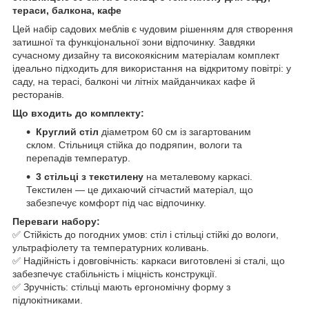
тераси, балкона, кафе
Цей набір садових меблів є чудовим рішенням для створення
затишної та функціональної зони відпочинку. Завдяки
сучасному дизайну та високоякісним матеріалам комплект
ідеально підходить для використання на відкритому повітрі: у
саду, на терасі, балконі чи літніх майданчиках кафе й
ресторанів.
Що входить до комплекту:
Круглий стіл
діаметром 60 см із загартованим
склом. Стільниця стійка до подряпин, вологи та
перепадів температур.
3 стільці з текстилену
на металевому каркасі.
Текстилен — це дихаючий сітчастий матеріал, що
забезпечує комфорт під час відпочинку.
Переваги набору:
✅ Стійкість до погодних умов: стіл і стільці стійкі до вологи,
ультрафіолету та температурних коливань.
✅ Надійність і довговічність: каркаси виготовлені зі сталі, що
забезпечує стабільність і міцність конструкції.
✅ Зручність: стільці мають ергономічну форму з
підлокітниками.