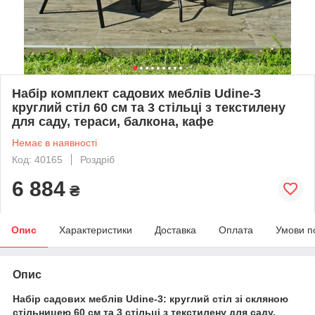
Набір комплект садових меблів Udine-3
круглий стіл 60 см та 3 стільці з текстилену
для саду, тераси, балкона, кафе
Немає в наявності
Код: 40165
Роздріб
6 884
₴
Опис
Характеристики
Доставка
Оплата
Умови п
Опис
Набір садових меблів Udine-3: круглий стіл зі скляною
стільницею 60 см та 3 стільці з текстилену для саду,