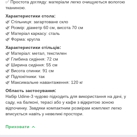
✅ Простота догляду: матеріали легко очищуються вологою
тканиною.
Характеристики стола:
🌿 Стільниця: загартоване скло
🌿 Розмір: діаметр 60 см, висота 70 см
🌿 Матеріал каркасу: сталь
🌿 Форма: кругла
Характеристики стільців:
🌿 Матеріал: метал, текстилен
🌿 Глибина сидіння: 72 см
🌿 Ширина сидіння: 55 см
🌿 Висота спинки: 91 см
🌿 Підлокітники: так
🌿 Максимальне навантаження: 120 кг
Область застосування:
Набір Udine-3 чудово підходить для використання на дачі, у
саду, на балконі, терасі або у кафе з відкритою зоною
відпочинку. Завдяки компактним розмірам комплект легко
вписується навіть у невеликі простори.
Приховати