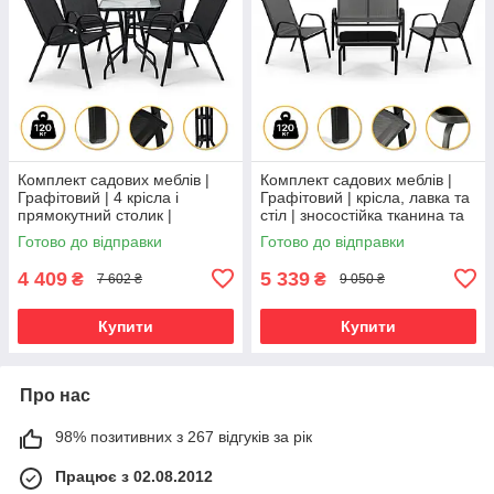
Комплект садових меблів |
Комплект садових меблів |
Графітовий | 4 крісла і
Графітовий | крісла, лавка та
прямокутний столик |
стіл | зносостійка тканина та
зносостійка тканина та
міцна конструкція | LEOBRO
Готово до відправки
Готово до відправки
скляна стільниця | LEOBRO
LB-1056 | для
LB-1054 |
4 409
5 339
₴
₴
7 602 ₴
9 050 ₴
Купити
Купити
Про нас
98% позитивних з 267 відгуків за рік
Працює з 02.08.2012