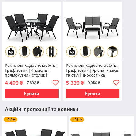
Комплект садових меблів |
Комплект садових меблів |
Графітовий | 4 крісла і
Графітовий | крісла, лавка
прямокутний столик |
та стіл | зносостійка
зносостійка тканина та
тканина та міцна
4 409
5 339
₴
₴
7 602 ₴
9 050 ₴
скляна стільниця |
конструкція | LEOBRO LB-
LEOBRO LB-1054 |
1056 | для
Купити
Купити
Акційні пропозиції та новинки
–42%
–41%