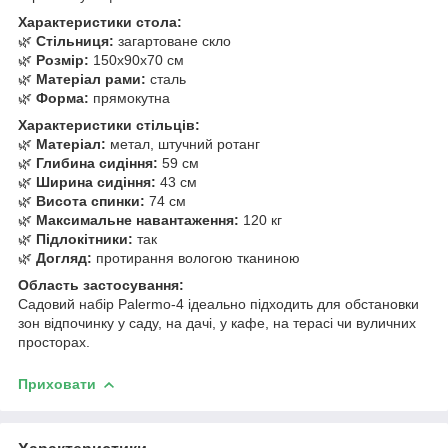
Характеристики стола:
🌿
Стільниця:
загартоване скло
🌿
Розмір:
150x90x70 см
🌿
Матеріал рами:
сталь
🌿
Форма:
прямокутна
Характеристики стільців:
🌿
Матеріал:
метал, штучний ротанг
🌿
Глибина сидіння:
59 см
🌿
Ширина сидіння:
43 см
🌿
Висота спинки:
74 см
🌿
Максимальне навантаження:
120 кг
🌿
Підлокітники:
так
🌿
Догляд:
протирання вологою тканиною
Область застосування:
Садовий набір Palermo-4 ідеально підходить для обстановки
зон відпочинку у саду, на дачі, у кафе, на терасі чи вуличних
просторах.
Приховати