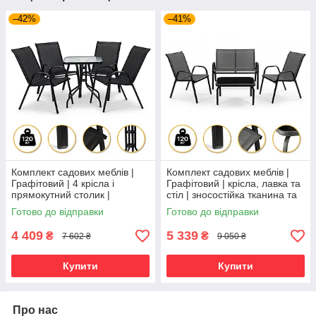
–42%
–41%
Комплект садових меблів |
Комплект садових меблів |
Графітовий | 4 крісла і
Графітовий | крісла, лавка та
прямокутний столик |
стіл | зносостійка тканина та
зносостійка тканина та
міцна конструкція | LEOBRO
Готово до відправки
Готово до відправки
скляна стільниця | LEOBRO
LB-1056 | для
LB-1054 |
4 409
5 339
₴
₴
7 602 ₴
9 050 ₴
Купити
Купити
Про нас