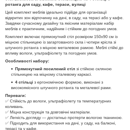
ротанга для саду, кафе, тераси, вулиці
Цей комплект меблів ідеально підійде для організації
відкритих зон відпочинку на дачі, в саду, на терасі або у кафе.
Завдяки сучасному дизайну та якісним матеріалам набір
меблів є практичним, надійним і стійким до погодних умов.
Комплект включає прямокутний стіл розміром 150x90 см із
міцною стільницею із загартованого скла і чотири крісла зі
штучного ротанга з міцною металевою рамою. Меблі стійкі до
впливу вологи, ультрафіолету та погодних умов.
Особливості набору:
Прямокутний посилений стіл
зі стійкою скляною
стільницею на міцному сталевому каркасі.
4 стільці
з ергономічною формою, виконані з
високоякісного штучного ротанга та металевої рами.
Переваги:
✅ Стійкість до вологи, ультрафіолету та температурних
коливань.
✅ Міцна конструкція та довговічні матеріали.
✅ Легкість догляду — достатньо протерти вологою тканиною.
✅ Підходить для використання на дачі, у саду, на балконі,
терасі та у кафе.