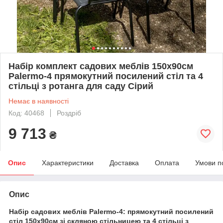
Набір комплект садових меблів 150x90см
Palermo-4 прямокутний посилений стіл та 4
стільці з ротанга для саду Сірий
Немає в наявності
Код: 40468
Роздріб
9 713
₴
Опис
Характеристики
Доставка
Оплата
Умови п
Опис
Набір садових меблів Palermo-4: прямокутний посилений
стіл 150х90см зі скляною стільницею та 4 стільці з