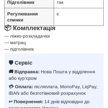
Підголівник
так
Регулювання
є
спинки
📦 Комплектація
— ліжко-розкладачка
— матрац
— підголівник
🛡️ Сервіс
🚚 Відправка:
Нова Пошта у відділення
або кур’єром
💳 Оплата:
післяплата, MonoPay, LiqPay,
IBAN або безготівковий розрахунок
↩️ Повернення:
14 днів відповідно до