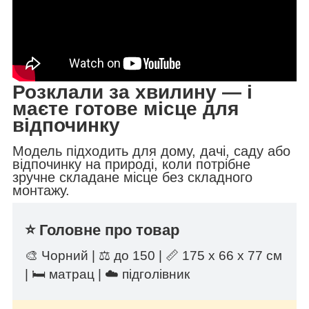
Розклали за хвилину — і
маєте готове місце для
відпочинку
Модель підходить для дому, дачі, саду або
відпочинку на природі, коли потрібне
зручне складане місце без складного
монтажу.
⭐ Головне про товар
🎨 Чорний | ⚖️ до 150 | 📏 175 х 66 х 77 см
| 🛏️ матрац | ☁️ підголівник