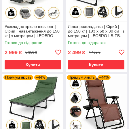
Розкладне крісло шезлонг |
Ліжко-розкладачка | Сірий |
Сірий | навантаження до 150
до 150 кг | 193 х 68 х 30 см | з
кг | з матрацом | LEOBRO
матрацом | LEOBRO LB-FB-
FCB-S01-PP | для
S1-GRY | для дому, дачі та
Готово до відправки
Готово до відправки
комфортного відпочинку
кемпінгу
2 999
2 499
₴
₴
5 356 ₴
4 463 ₴
Купити
Купити
Преміум якість
–44%
Преміум якість
–44%