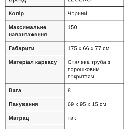
Колір
Чорний
Максимальне
150
навантаження
Габарити
175 х 66 х 77 см
Матеріал каркасу
Сталева труба з
порошковим
покриттям
Вага
8
Пакування
69 х 95 х 15 см
Матрац
так