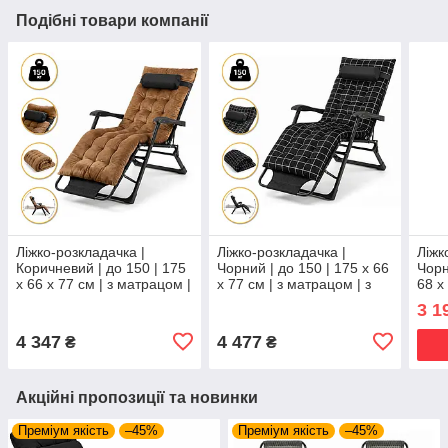
Подібні товари компанії
Ліжко-розкладачка |
Ліжко-розкладачка |
Ліжк
Коричневий | до 150 | 175
Чорний | до 150 | 175 х 66
Чорн
х 66 х 77 см | з матрацом |
х 77 см | з матрацом | з
68 х
з підголівником | LEOBRO
підголівником | LEOBRO
підг
3 1
LB-FCB-G4-BRN | для
LB-FCB-G4-PAT | для
LB-F
дому, дачі
дому, дачі та
дачі
4 347
4 477
₴
₴
Акційні пропозиції та новинки
Преміум якість
–45%
Преміум якість
–45%