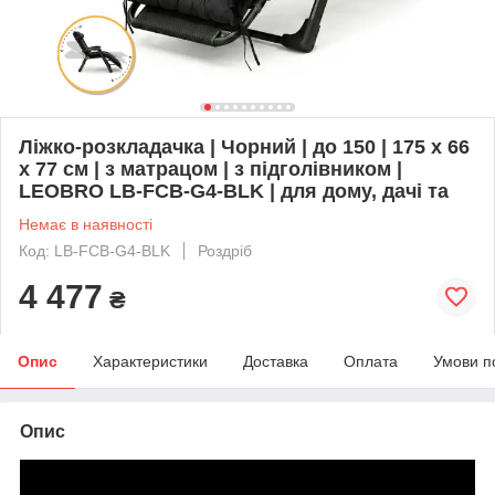
Ліжко-розкладачка | Чорний | до 150 | 175 х 66
х 77 см | з матрацом | з підголівником |
LEOBRO LB-FCB-G4-BLK | для дому, дачі та
Немає в наявності
Код: LB-FCB-G4-BLK
Роздріб
4 477
₴
Опис
Характеристики
Доставка
Оплата
Умови п
Опис