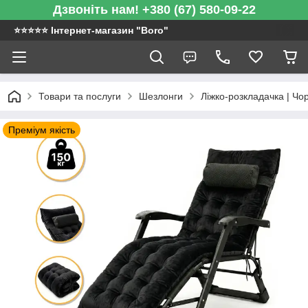
Дзвоніть нам! +380 (67) 580-09-22
⭐️⭐️⭐️⭐️⭐️ Інтернет-магазин "Boro"
Товари та послуги
Шезлонги
Ліжко-розкладачка | Чор
Преміум якість