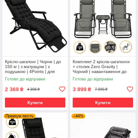
Крісло-шезлонг | Чорне | до
Комплект 2 крісла-шезлонги
150 кг | з матрацом | з
+ столик Zero Gravity |
подушкою | 4Points | для
Чорний | навантаження до
дому, дачі та відпочинку
120 кг | 2 крісла + столик |
Готово до відправки
Готово до відправки
LEOBRO LB-ZGT-F3-PLD |
2 369
3 899
₴
₴
4 308 ₴
7 090 ₴
Купити
Купити
Преміум якість
–44%