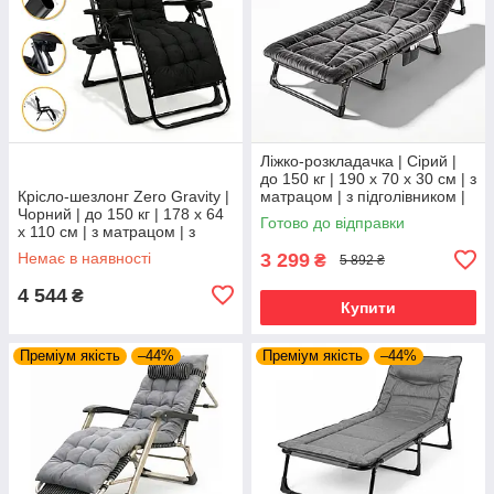
Ліжко-розкладачка | Сірий |
до 150 кг | 190 х 70 х 30 см | з
Крісло-шезлонг Zero Gravity |
матрацом | з підголівником |
Чорний | до 150 кг | 178 х 64
WCG FB-S26-PV | для дому,
Готово до відправки
х 110 см | з матрацом | з
дачі та
підголівником | LEOBRO LB-
Немає в наявності
3 299
₴
5 892 ₴
ZGC-K2-BLK | для
4 544
₴
Купити
Преміум якість
–44%
Преміум якість
–44%