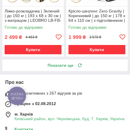
Ліжко-розкладачка | Зелений
Крісло-шезлонг Zero Gravity |
| до 150 кг | 193 х 68 х 30 см |
Коричневий | до 150 кг | 178 х
з матрацом | LEOBRO LB-FB-
64 х 110 см | з підголівником |
S1-GRN | для дому, дачі та
LEOBRO LB-ZGC-G2-BRN |
Готово до відправки
Готово до відправки
кемпінгу
для дому, дачі
2 499
1 999
₴
₴
4 463 ₴
3 570 ₴
Купити
Купити
Показати ще
Про нас
98% позитивних з 267 відгуків за рік
КНОПКА
ЗВ'ЯЗКУ
Працює з 02.08.2012
м. Харків
Київський район, вул. Чернівецька, буд. 7, Харків, Україна
Контакти