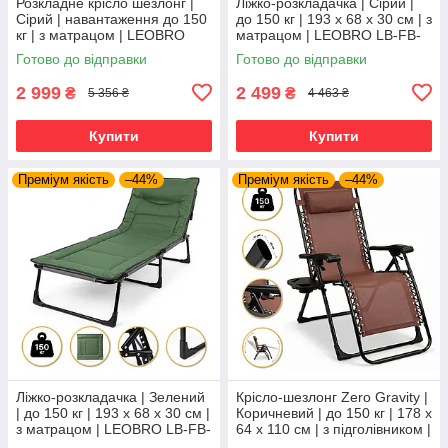
Розкладне крісло шезлонг |
Ліжко-розкладачка | Сірий |
Сірий | навантаження до 150
до 150 кг | 193 х 68 х 30 см | з
кг | з матрацом | LEOBRO
матрацом | LEOBRO LB-FB-
FCB-S01-PP | для
S1-GRY | для дому, дачі та
Готово до відправки
Готово до відправки
комфортного відпочинку
кемпінгу
2 999
2 499
₴
₴
5 356 ₴
4 463 ₴
Купити
Купити
Преміум якість
–44%
Преміум якість
–44%
Ліжко-розкладачка | Зелений
Крісло-шезлонг Zero Gravity |
| до 150 кг | 193 х 68 х 30 см |
Коричневий | до 150 кг | 178 х
з матрацом | LEOBRO LB-FB-
64 х 110 см | з підголівником |
S1-GRN | для дому, дачі та
LEOBRO LB-ZGC-G2-BRN |