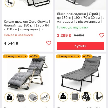
Ліжко-розкладачка | Сірий |
до 150 кг | 190 х 70 х 30 см | з
Крісло-шезлонг Zero Gravity |
матрацом | з підголівником |
Чорний | до 150 кг | 178 х 64
WCG FB-S26-PV | для дому,
Готово до відправки
х 110 см | з матрацом | з
дачі та
підголівником | LEOBRO LB-
Немає в наявності
3 299
₴
5 892 ₴
ZGC-K2-BLK | для
4 544
₴
Купити
Преміум якість
–44%
Преміум якість
–44%