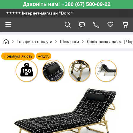
Дзвоніть нам! +380 (67) 580-09-22
⭐️⭐️⭐️⭐️⭐️ Інтернет-магазин "Boro"
Товари та послуги
Шезлонги
Ліжко-розкладачка | Чор
Преміум якість
–42%