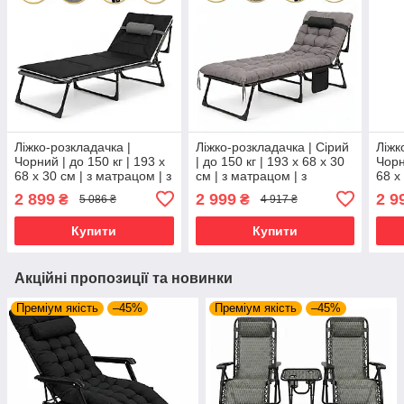
Ліжко-розкладачка |
Ліжко-розкладачка | Сірий
Ліжк
Чорний | до 150 кг | 193 х
| до 150 кг | 193 х 68 х 30
Чорн
68 х 30 см | з матрацом | з
см | з матрацом | з
68 х
підголівником | LEOBRO
підголівником | LEOBRO
підг
2 899
2 999
2 9
₴
₴
5 086 ₴
4 917 ₴
LB-FB-A2-STR | для дому,
LB-FB-A1-GRY | для дому,
FB-S
дачі та
дачі та
дачі
Купити
Купити
Акційні пропозиції та новинки
Преміум якість
–45%
Преміум якість
–45%