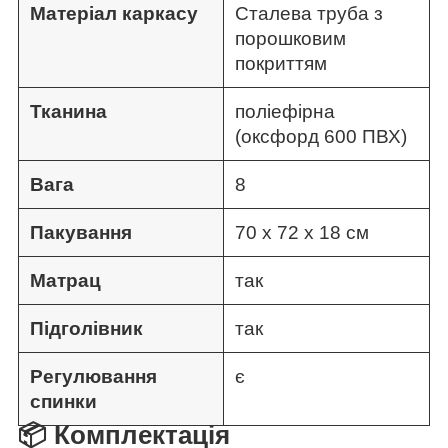
Матеріал каркасу
Сталева труба з
порошковим
покриттям
Тканина
поліефірна
(оксфорд 600 ПВХ)
Вага
8
Пакування
70 х 72 х 18 см
Матрац
так
Підголівник
так
Регулювання
є
спинки
📦 Комплектація