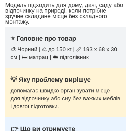
Модель підходить для дому, дачі, саду або
відпочинку на природі, коли потрібне
зручне складане місце без складного
монтажу.
⭐ Головне про товар
🎨 Чорний | ⚖️ до 150 кг | 📏 193 х 68 х 30
см | 🛏️ матрац | ☁️ підголівник
💡 Яку проблему вирішує
допомагає швидко організувати місце
для відпочинку або сну без важких меблів
і довгої підготовки.
👉 Що ви отримуєте