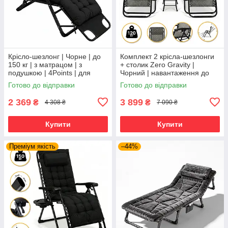
Крісло-шезлонг | Чорне | до
Комплект 2 крісла-шезлонги
150 кг | з матрацом | з
+ столик Zero Gravity |
подушкою | 4Points | для
Чорний | навантаження до
дому, дачі та відпочинку
120 кг | 2 крісла + столик |
Готово до відправки
Готово до відправки
LEOBRO LB-ZGT-F3-PLD |
2 369
3 899
₴
₴
4 308 ₴
7 090 ₴
Купити
Купити
Преміум якість
–44%