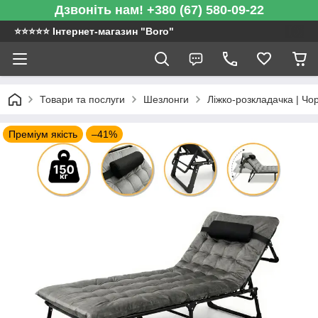
Дзвоніть нам! +380 (67) 580-09-22
⭐️⭐️⭐️⭐️⭐️ Інтернет-магазин "Boro"
Товари та послуги
Шезлонги
Ліжко-розкладачка | Чор
Преміум якість
–41%