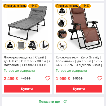
Преміум якість
–44%
Преміум якість
–44%
Ліжко-розкладачка | Сірий |
Крісло-шезлонг Zero Gravity |
до 150 кг | 193 х 68 х 30 см | з
Коричневий | до 150 кг | 178 х
матрацом | LEOBRO LB-FB-
64 х 110 см | з підголівником |
S1-GRY | для дому, дачі та
LEOBRO LB-ZGC-G2-BRN |
Готово до відправки
Готово до відправки
кемпінгу
для дому, дачі
2 499
1 999
₴
₴
4 463 ₴
3 570 ₴
Купити
Купити
Показати ще