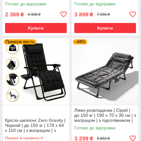
дому, дачі та відпочинку
120 кг | 2 крісла + столик |
Готово до відправки
Готово до відправки
LEOBRO LB-ZGT-F3-PLD |
2 369
3 899
₴
₴
4 308 ₴
7 090 ₴
Купити
Купити
Преміум якість
–44%
Ліжко-розкладачка | Сірий |
до 150 кг | 190 х 70 х 30 см | з
Крісло-шезлонг Zero Gravity |
матрацом | з підголівником |
Чорний | до 150 кг | 178 х 64
WCG FB-S26-PV | для дому,
Готово до відправки
х 110 см | з матрацом | з
дачі та
підголівником | LEOBRO LB-
Немає в наявності
3 299
₴
5 892 ₴
ZGC-K2-BLK | для