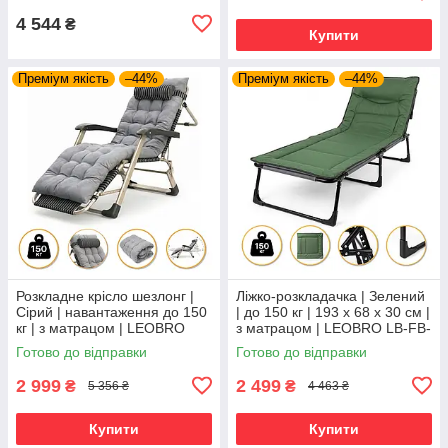
4 544
₴
Купити
Преміум якість
–44%
Преміум якість
–44%
Розкладне крісло шезлонг |
Ліжко-розкладачка | Зелений
Сірий | навантаження до 150
| до 150 кг | 193 х 68 х 30 см |
кг | з матрацом | LEOBRO
з матрацом | LEOBRO LB-FB-
FCB-S01-PP | для
S1-GRN | для дому, дачі та
Готово до відправки
Готово до відправки
комфортного відпочинку
кемпінгу
2 999
2 499
₴
₴
5 356 ₴
4 463 ₴
Купити
Купити