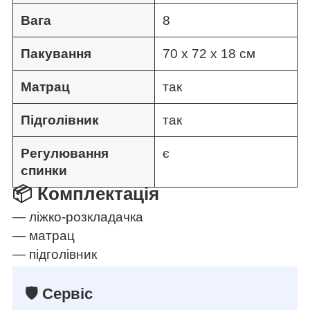
Вага
8
Пакування
70 х 72 х 18 см
Матрац
так
Підголівник
так
Регулювання
є
спинки
📦 Комплектація
— ліжко-розкладачка
— матрац
— підголівник
🛡️ Сервіс