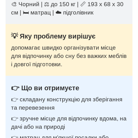
🎨 Чорний | ⚖️ до 150 кг | 📏 193 х 68 х 30
см | 🛏️ матрац | ☁️ підголівник
💡 Яку проблему вирішує
допомагає швидко організувати місце
для відпочинку або сну без важких меблів
і довгої підготовки.
👉 Що ви отримуєте
👉 складану конструкцію для зберігання
та перевезення
👉 зручне місце для відпочинку вдома, на
дачі або на природі
👉 матрац для м’якшої посадки або