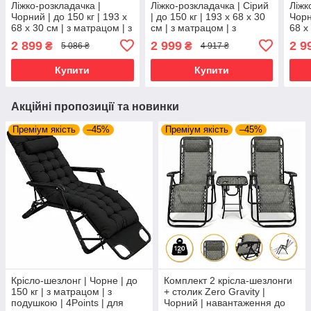
Ліжко-розкладачка |
Ліжко-розкладачка | Сірий
Ліжк
Чорний | до 150 кг | 193 х
| до 150 кг | 193 х 68 х 30
Чорн
68 х 30 см | з матрацом | з
см | з матрацом | з
68 х
підголівником | LEOBRO
підголівником | LEOBRO
підг
2 899
2 999
2 9
₴
₴
5 086 ₴
4 917 ₴
LB-FB-A2-STR | для дому,
LB-FB-A1-GRY | для дому,
FB-S
дачі та
дачі та
дачі
Купити
Купити
Акційні пропозиції та новинки
Преміум якість
–45%
Преміум якість
–45%
Крісло-шезлонг | Чорне | до
Комплект 2 крісла-шезлонги
150 кг | з матрацом | з
+ столик Zero Gravity |
подушкою | 4Points | для
Чорний | навантаження до