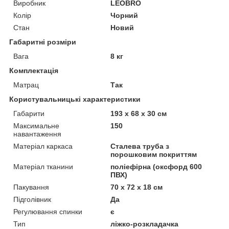
Виробник
LEOBRO
Колір
Чорний
Стан
Новий
Габаритні розміри
Вага
8 кг
Комплектація
Матрац
Так
Користувальницькі характеристики
Габарити
193 х 68 х 30 см
Максимальне
150
навантаження
Матеріал каркаса
Сталева труба з
порошковим покриттям
Матеріал тканини
поліефірна (оксфорд 600
ПВХ)
Пакування
70 х 72 х 18 см
Підголівник
Да
Регулювання спинки
є
Тип
ліжко-розкладачка