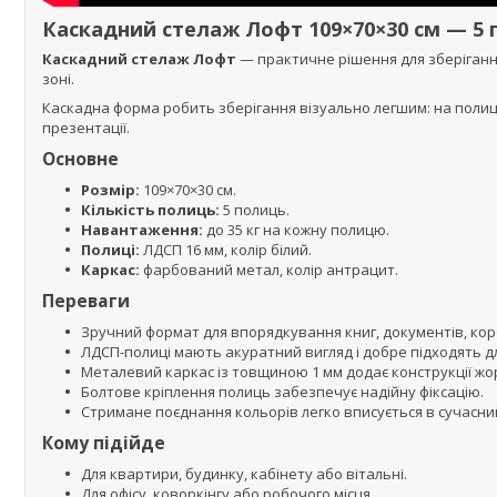
Каскадний стелаж Лофт 109×70×30 см — 5 
Каскадний стелаж Лофт
— практичне рішення для зберігання 
зоні.
Каскадна форма робить зберігання візуально легшим: на полиц
презентації.
Основне
Розмір:
109×70×30 см.
Кількість полиць:
5 полиць.
Навантаження:
до 35 кг на кожну полицю.
Полиці:
ЛДСП 16 мм, колір білий.
Каркас:
фарбований метал, колір антрацит.
Переваги
Зручний формат для впорядкування книг, документів, кор
ЛДСП-полиці мають акуратний вигляд і добре підходять дл
Металевий каркас із товщиною 1 мм додає конструкції жор
Болтове кріплення полиць забезпечує надійну фіксацію.
Стримане поєднання кольорів легко вписується в сучасний
Кому підійде
Для квартири, будинку, кабінету або вітальні.
Для офісу, коворкінгу або робочого місця.