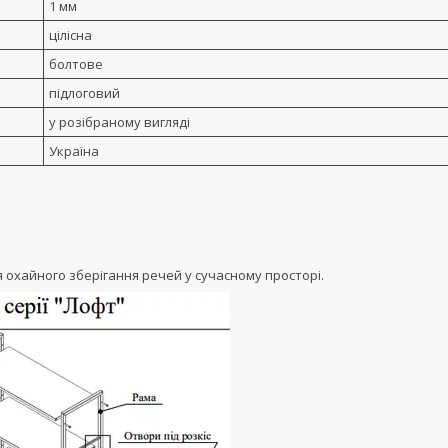
1 мм
цілісна
болтове
підлоговий
у розібраному вигляді
Україна
 охайного зберігання речей у сучасному просторі.