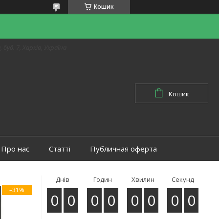
Кошик
 буд. 7, Харків, Україна
Кошик
Про нас
Статті
Публичная оферта
Днів
Годин
Хвилин
Секунд
–31%
0
0
0
0
0
0
0
0