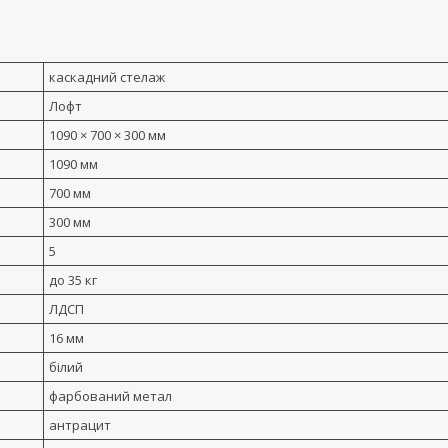
каскадний стелаж
Лофт
1090 × 700 × 300 мм
1090 мм
700 мм
300 мм
5
до 35 кг
ЛДСП
16 мм
білий
фарбований метал
антрацит