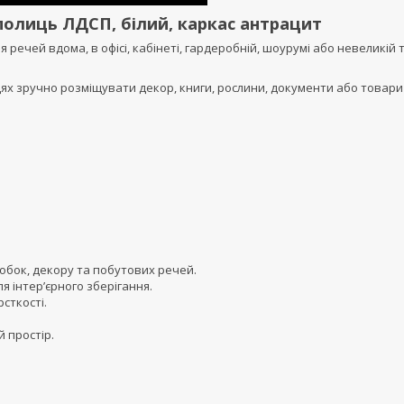
полиць ЛДСП, білий, каркас антрацит
речей вдома, в офісі, кабінеті, гардеробній, шоурумі або невеликій 
ях зручно розміщувати декор, книги, рослини, документи або товари
обок, декору та побутових речей.
я інтер’єрного зберігання.
сткості.
 простір.