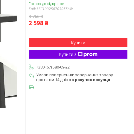
Готово до відправки
Код:
LSC109250703055AW
3 766 ₴
2 598 ₴
Купити
Купити з
+380 (67) 580-09-22
повернення товару
протягом 14 днів
за рахунок покупця