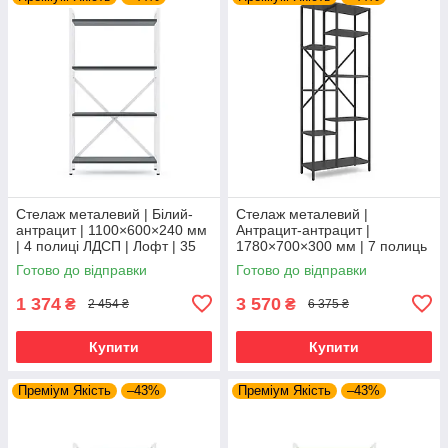
Стелаж металевий | Білий-
Стелаж металевий |
антрацит | 1100×600×240 мм
Антрацит-антрацит |
| 4 полиці ЛДСП | Лофт | 35
1780×700×300 мм | 7 полиць
кг/полицю | для дому, офісу
ЛДСП | Лофт Каскад | 35 кг/
Готово до відправки
Готово до відправки
та вітальні
полицю | для дому, офісу та
вітальні
1 374
3 570
₴
₴
2 454 ₴
6 375 ₴
Купити
Купити
Преміум Якість
–43%
Преміум Якість
–43%