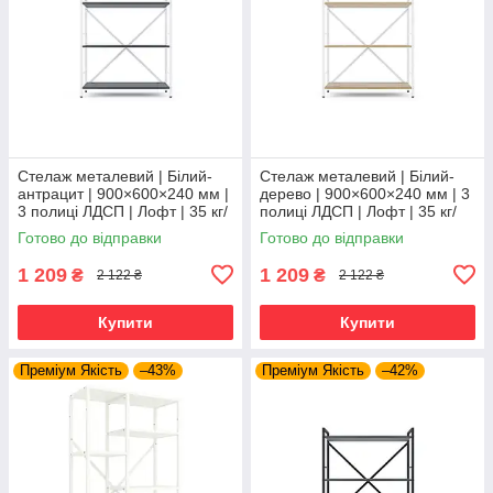
Стелаж металевий | Білий-
Стелаж металевий | Білий-
антрацит | 900×600×240 мм |
дерево | 900×600×240 мм | 3
3 полиці ЛДСП | Лофт | 35 кг/
полиці ЛДСП | Лофт | 35 кг/
полицю | для дому, офісу та
полицю | для дому, офісу та
Готово до відправки
Готово до відправки
вітальні
вітальні
1 209
1 209
₴
₴
2 122 ₴
2 122 ₴
Купити
Купити
Преміум Якість
–43%
Преміум Якість
–42%