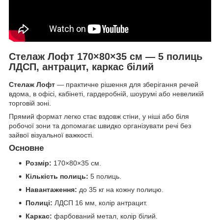
Стелаж Лофт 170×80×35 см — 5 полиць
ЛДСП, антрацит, каркас білий
Стелаж Лофт
— практичне рішення для зберігання речей
вдома, в офісі, кабінеті, гардеробній, шоурумі або невеликій
торговій зоні.
Прямий формат легко стає вздовж стіни, у ніші або біля
робочої зони та допомагає швидко організувати речі без
зайвої візуальної важкості.
Основне
Розмір:
170×80×35 см.
Кількість полиць:
5 полиць.
Навантаження:
до 35 кг на кожну полицю.
Полиці:
ЛДСП 16 мм, колір антрацит.
Каркас:
фарбований метал, колір білий.