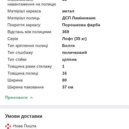
навантаження на полицю
Матеріал каркаса
метал
Матеріал полиць
ДСП Ламіноване
Покриття каркасу
Порошкова фарба
Відстань між полицями
369
Серія
Лофт (35 кг)
Тип кріплення полиці
Болти
Тип стьобажу
поличковий
Тип стійки
цілісна
Товщина рами стелажу
1
Товщина полиці
16
Ширина
80
Ширина паковання
37 см
Приховати
Умови доставки
Нова Пошта