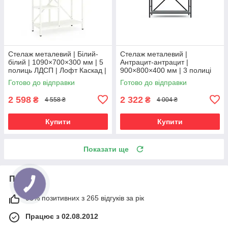
Стелаж металевий | Білий-
Стелаж металевий |
білий | 1090×700×300 мм | 5
Антрацит-антрацит |
полиць ЛДСП | Лофт Каскад |
900×800×400 мм | 3 полиці
35 кг/полицю | для дому,
ЛДСП | Лофт | 35 кг/полицю |
Готово до відправки
Готово до відправки
офісу та вітальні
для дому, офісу та вітальні
2 598
2 322
₴
₴
4 558 ₴
4 004 ₴
Купити
Купити
Показати ще
Про нас
98% позитивних з 265 відгуків за рік
Працює з 02.08.2012