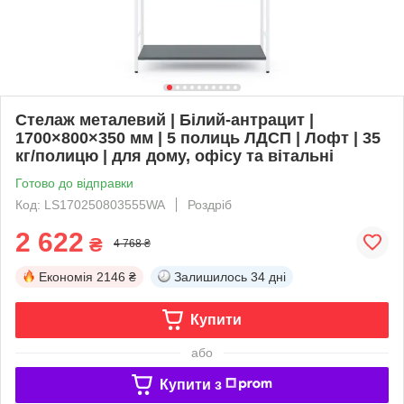
Стелаж металевий | Білий-антрацит |
1700×800×350 мм | 5 полиць ЛДСП | Лофт | 35
кг/полицю | для дому, офісу та вітальні
Готово до відправки
Код: LS170250803555WA
Роздріб
2 622
₴
4 768 ₴
Економія
2146 ₴
Залишилось
34 дні
Купити
або
Купити з