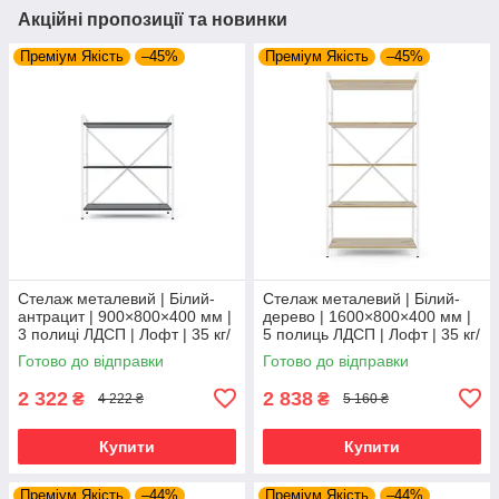
Акційні пропозиції та новинки
Преміум Якість
–45%
Преміум Якість
–45%
Стелаж металевий | Білий-
Стелаж металевий | Білий-
антрацит | 900×800×400 мм |
дерево | 1600×800×400 мм |
3 полиці ЛДСП | Лофт | 35 кг/
5 полиць ЛДСП | Лофт | 35 кг/
полицю | для дому, офісу та
полицю | для дому, офісу та
Готово до відправки
Готово до відправки
вітальні
вітальні
2 322
2 838
₴
₴
4 222 ₴
5 160 ₴
Купити
Купити
Преміум Якість
–44%
Преміум Якість
–44%