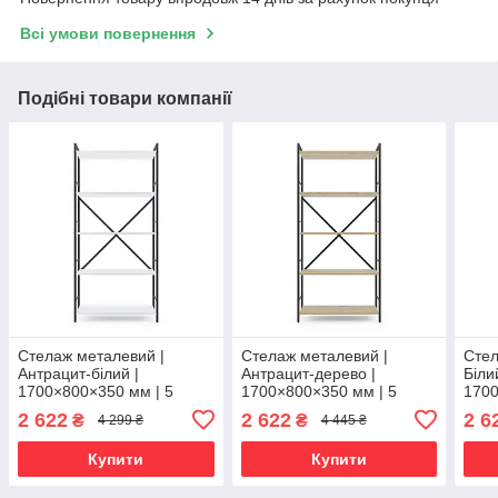
Всі умови повернення
Подібні товари компанії
Стелаж металевий |
Стелаж металевий |
Стел
Антрацит-білий |
Антрацит-дерево |
Біли
1700×800×350 мм | 5
1700×800×350 мм | 5
1700
полиць ЛДСП | Лофт | 35
полиць ЛДСП | Лофт | 35
поли
2 622
2 622
2 6
₴
₴
4 299 ₴
4 445 ₴
кг/полицю | для дому,
кг/полицю | для дому,
кг/п
офісу та вітальні
офісу та вітальні
офіс
Купити
Купити