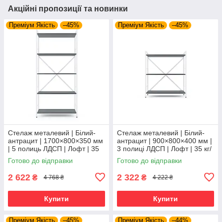
Акційні пропозиції та новинки
Преміум Якість
–45%
Преміум Якість
–45%
Стелаж металевий | Білий-
Стелаж металевий | Білий-
антрацит | 1700×800×350 мм
антрацит | 900×800×400 мм |
| 5 полиць ЛДСП | Лофт | 35
3 полиці ЛДСП | Лофт | 35 кг/
кг/полицю | для дому, офісу
полицю | для дому, офісу та
Готово до відправки
Готово до відправки
та вітальні
вітальні
2 622
2 322
₴
₴
4 768 ₴
4 222 ₴
Купити
Купити
Преміум Якість
–45%
Преміум Якість
–44%