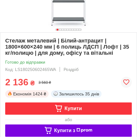
Стелаж металевий | Білий-антрацит |
1800×600×240 мм | 6 полиць ЛДСП | Лофт | 35
кг/полицю | для дому, офісу та вітальні
Готово до відправки
Код: LS180250602465WA
Роздріб
2 136
₴
3 560 ₴
Економія
1424 ₴
Залишилось
35 днів
Купити
або
Купити з