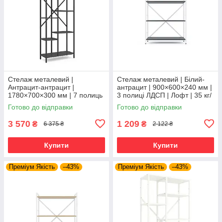
Стелаж металевий |
Стелаж металевий | Білий-
Антрацит-антрацит |
антрацит | 900×600×240 мм |
1780×700×300 мм | 7 полиць
3 полиці ЛДСП | Лофт | 35 кг/
ЛДСП | Лофт Каскад | 35 кг/
полицю | для дому, офісу та
Готово до відправки
Готово до відправки
полицю | для дому, офісу та
вітальні
вітальні
3 570
1 209
₴
₴
6 375 ₴
2 122 ₴
Купити
Купити
Преміум Якість
–43%
Преміум Якість
–43%