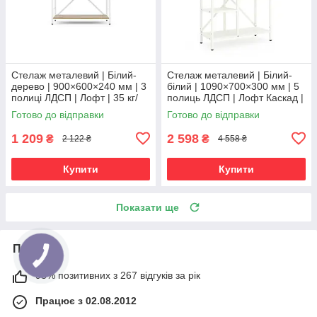
Стелаж металевий | Білий-
Стелаж металевий | Білий-
дерево | 900×600×240 мм | 3
білий | 1090×700×300 мм | 5
полиці ЛДСП | Лофт | 35 кг/
полиць ЛДСП | Лофт Каскад |
полицю | для дому, офісу та
35 кг/полицю | для дому,
Готово до відправки
Готово до відправки
вітальні
офісу та вітальні
1 209
2 598
₴
₴
2 122 ₴
4 558 ₴
Купити
Купити
Показати ще
Про нас
98% позитивних з 267 відгуків за рік
Працює з 02.08.2012