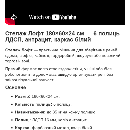
Стелаж Лофт 180×60×24 см — 6 полиць
ЛДСП, антрацит, каркас білий
Стелаж Лофт
— практичне рішення для зберігання речей
вдома, в офісі, кабінеті, гардеробній, шоурумі або невеликій
торговій зоні.
Прямий формат легко стає вздовж стіни, у ніші або біля
робочої зони та допомагає швидко організувати речі без
зайвої візуальної важкості.
Основне
Розмір:
180×60×24 см.
Кількість полиць:
6 полиць.
Навантаження:
до 35 кг на кожну полицю.
Полиці:
ЛДСП 16 мм, колір антрацит.
Каркас:
фарбований метал, колір білий.