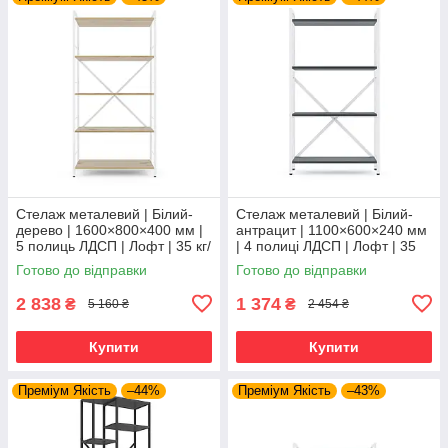
Стелаж металевий | Білий-
Стелаж металевий | Білий-
дерево | 1600×800×400 мм |
антрацит | 1100×600×240 мм
5 полиць ЛДСП | Лофт | 35 кг/
| 4 полиці ЛДСП | Лофт | 35
полицю | для дому, офісу та
кг/полицю | для дому, офісу
Готово до відправки
Готово до відправки
вітальні
та вітальні
2 838
1 374
₴
₴
5 160 ₴
2 454 ₴
Купити
Купити
Преміум Якість
–44%
Преміум Якість
–43%