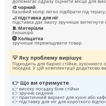
допомагає одразу оцінити місце для вик
🎨 чорний
базовий колір легко підібрати під терасу
🦶 підставка для ніг
підставка дає змогу зручніше витягнути 
🧵 Матеріали
Екошкіра
🛞 Коліщатка
зручніше переміщувати товар
💡 Яку проблему вирішує
Підходить для барної стійки, кухонного 
посадка. У цій комплектації додатково важ
👉 Що ви отримуєте
👉 високу посадку біля стійки
👉 зручне сидіння
👉 практичний варіант для кухні або каф
👉 підставку для ніг для короткого відпо