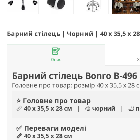
Барний стілець | Чорний | 40 x 35,5 x 28
Опис
Х
Барний стілець Bonro B-496
Головне про товар: розмір 40 x 35,5 x 28 
⭐ Головне про товар
📏
40 x 35,5 x 28 см
| 🎨
чорний
| 🦶
п
✅ Переваги моделі
📏 40 x 35,5 x 28 см