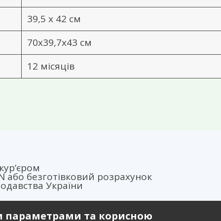
39,5 х 42 см
70х39,7х43 см
12 місяців
кур’єром
AN або безготівковий розрахунок
нодавства України
и параметрами та корисною