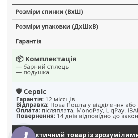
Розміри спинки (ВхШ)
Розміри упаковки (ДхШхВ)
Гарантія
📦 Комплектація
— барний стілець
— подушка
🛡️ Сервіс
Гарантія:
12 місяців
Відправка:
Нова Пошта у відділення або 
Оплата:
післяплата, MonoPay, LiqPay, IB
Повернення:
14 днів відповідно до зако
✨ Практичний товар із зрозумілим