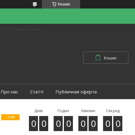
Кошик
 буд. 7, Харків, Україна
Кошик
Про нас
Статті
Публичная оферта
Днів
Годин
Хвилин
Секунд
–34%
0
0
0
0
0
0
0
0