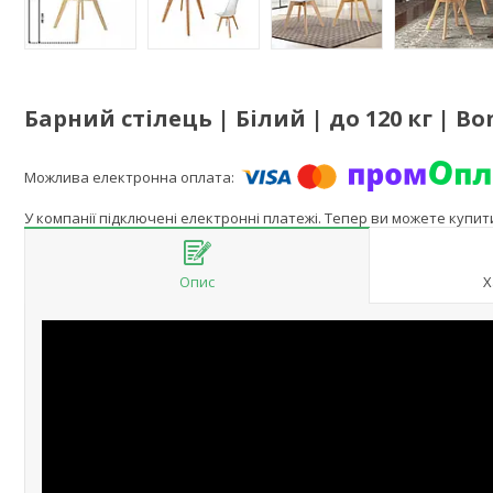
Барний стілець | Білий | до 120 кг | Bo
У компанії підключені електронні платежі. Тепер ви можете купи
Опис
Х