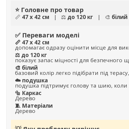
⭐ Головне про товар
📏
47 x 42 см
| ⚖️
до 120 кг
| 🎨
білий
✅ Переваги моделі
📏 47 x 42 см
допомагає одразу оцінити місце для вик
⚖️ до 120 кг
показує запас міцності для безпечного
🎨 білий
базовий колір легко підібрати під терасу
☁️ подушка
подушка підтримує голову та шию, коли
🔩 Каркас
Дерево
🧵 Матеріали
Дерево
💡 Яку проблему вирішує