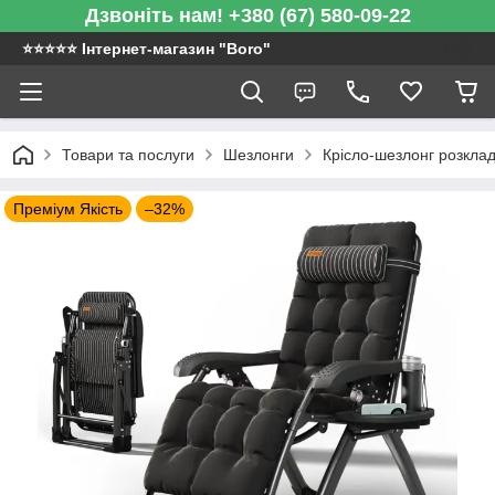
Дзвоніть нам! +380 (67) 580-09-22
⭐️⭐️⭐️⭐️⭐️ Інтернет-магазин "Boro"
Товари та послуги
Шезлонги
Крісло-шезлонг розклад
Преміум Якість
–32%