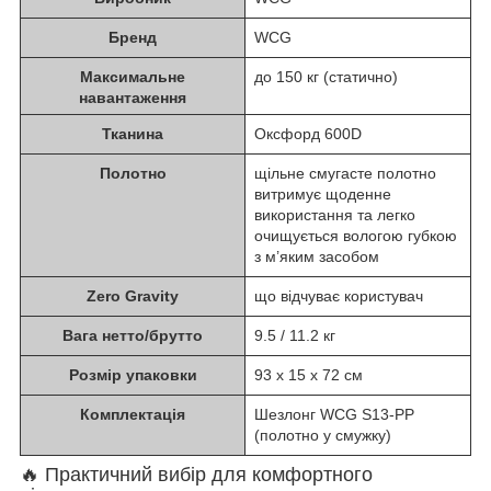
Бренд
WCG
Максимальне
до 150 кг (статично)
навантаження
Тканина
Оксфорд 600D
Полотно
щільне смугасте полотно
витримує щоденне
використання та легко
очищується вологою губкою
з м’яким засобом
Zero Gravity
що відчуває користувач
Вага нетто/брутто
9.5 / 11.2 кг
Розмір упаковки
93 х 15 х 72 см
Комплектація
Шезлонг WCG S13-PP
(полотно у смужку)
🔥 Практичний вибір для комфортного