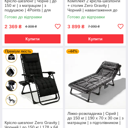
Крісло-шезлонг | Чорне | до
Комплект 2 крісла-шезлонги
150 кг | з матрацом | з
+ столик Zero Gravity |
подушкою | 4Points | для
Чорний | навантаження до
дому, дачі та відпочинку
120 кг | 2 крісла + столик |
Готово до відправки
Готово до відправки
LEOBRO LB-ZGT-F3-PLD |
2 369
3 899
₴
₴
4 308 ₴
7 090 ₴
Купити
Купити
Преміум якість
–44%
Ліжко-розкладачка | Сірий |
до 150 кг | 190 х 70 х 30 см | з
Крісло-шезлонг Zero Gravity |
матрацом | з підголівником |
Чорний | до 150 кг | 178 х 64
WCG FB-S26-PV | для дому,