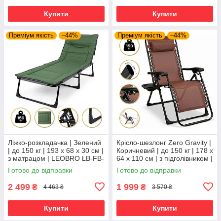
Купити
Купити
Преміум якість
–44%
Преміум якість
–44%
Ліжко-розкладачка | Зелений
Крісло-шезлонг Zero Gravity |
| до 150 кг | 193 х 68 х 30 см |
Коричневий | до 150 кг | 178 х
з матрацом | LEOBRO LB-FB-
64 х 110 см | з підголівником |
S1-GRN | для дому, дачі та
LEOBRO LB-ZGC-G2-BRN |
Готово до відправки
Готово до відправки
кемпінгу
для дому, дачі
2 499
1 999
₴
₴
4 463 ₴
3 570 ₴
Купити
Купити