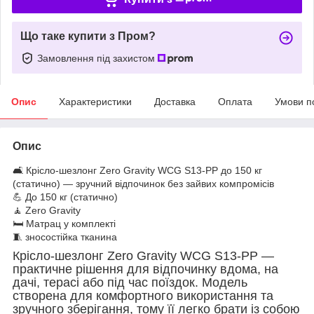
Що таке купити з Пром?
Замовлення під захистом
Опис
Характеристики
Доставка
Оплата
Умови п
Опис
🛋️ Крісло-шезлонг Zero Gravity WCG S13-PP до 150 кг
(статично) — зручний відпочинок без зайвих компромісів
💪 До 150 кг (статично)
🧘 Zero Gravity
🛏️ Матрац у комплекті
🧵 зносостійка тканина
Крісло-шезлонг Zero Gravity WCG S13-PP —
практичне рішення для відпочинку вдома, на
дачі, терасі або під час поїздок. Модель
створена для комфортного використання та
зручного зберігання, тому її легко брати із собою