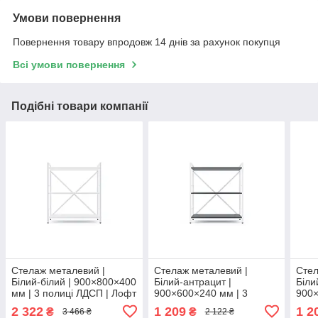
Умови повернення
Повернення товару впродовж 14 днів за рахунок покупця
Всі умови повернення
Подібні товари компанії
Стелаж металевий |
Стелаж металевий |
Стел
Білий-білий | 900×800×400
Білий-антрацит |
Біли
мм | 3 полиці ЛДСП | Лофт
900×600×240 мм | 3
900×
| 35 кг/полицю | для дому,
полиці ЛДСП | Лофт | 35
поли
2 322
1 209
1 2
₴
₴
3 466 ₴
2 122 ₴
офісу та вітальні
кг/полицю | для дому,
кг/п