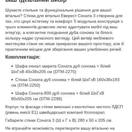
Шукаєте стильне та функціональне рішення для вашої
вітальні? Стінка для вітальні Еверест Соната 3 створена для
тих, хто цінує естетику та комфорт. Її модульна конструкція з
трьох елементів дозволяє легко адаптувати меблі під ваш
інтер'єр, а елегантне поєднання дуба сонома та білого
кольору надає сучасного вигляду. Цей витвір меблевого
мистецтва стане не лише прикрасою вашого простору, але й
практичним місцем для зберігання ваших улюблених речей.
Комплектація:
Шафа-пенал закрита Соната дуб сонома + білий
ШхГхВ 40х38х205 см (DTM-2275)
Стінка Соната дуб сонома + білий ШхГхВ 160х38х193
см (DTM-2250)
Шафа Соната-800 дуб сонома + білий ШхГхВ
80х50х205 см (DTM-2298)
Корпус та фасади стінки виконані з екологічно чистого ЛДСП
(рівень емісії Е1) швейцарської компанії Kronospan.
Габарити стінки Соната 3 (Ш х Г х В) 280 х 50 х 205 см
Не втрачайте можливість перетворити вашу вітальню на