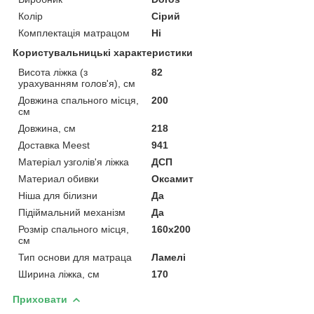
Колір
Сірий
Комплектація матрацом
Ні
Користувальницькі характеристики
Висота ліжка (з
82
урахуванням голов'я), см
Довжина спального місця,
200
см
Довжина, см
218
Доставка Meest
941
Матеріал узголів'я ліжка
ДСП
Материал обивки
Оксамит
Ніша для білизни
Да
Підіймальний механізм
Да
Розмір спального місця,
160х200
см
Тип основи для матраца
Ламелі
Ширина ліжка, см
170
Приховати