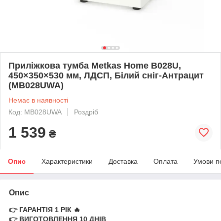
Приліжкова тумба Metkas Home B028U,
450×350×530 мм, ЛДСП, Білий сніг-Антрацит
(MB028UWA)
Немає в наявності
Код: MB028UWA
Роздріб
1 539
₴
Опис
Характеристики
Доставка
Оплата
Умови п
Опис
👉 ГАРАНТІЯ 1 РІК 🔥
👉 ВИГОТОВЛЕННЯ 10 ДНІВ