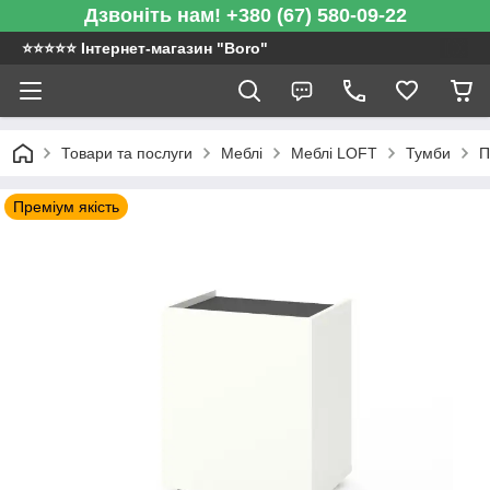
Дзвоніть нам! +380 (67) 580-09-22
⭐️⭐️⭐️⭐️⭐️ Інтернет-магазин "Boro"
Товари та послуги
Меблі
Меблі LOFT
Тумби
П
Преміум якість