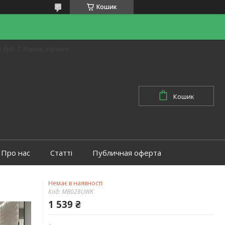
Кошик
 буд. 7, Харків, Україна
Кошик
Про нас
Статті
Публичная оферта
Немає в наявності
Код:
MB028UWK
1 539 ₴