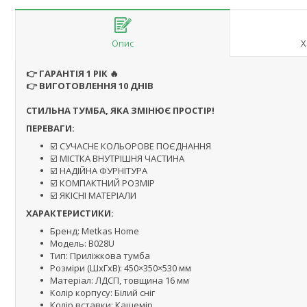
Опис
Х
👉 ГАРАНТІЯ 1 РІК 🔥
👉 ВИГОТОВЛЕННЯ 10 ДНІВ
СТИЛЬНА ТУМБА, ЯКА ЗМІНЮЄ ПРОСТІР!
ПЕРЕВАГИ:
☑️ СУЧАСНЕ КОЛЬОРОВЕ ПОЄДНАННЯ
☑️ МІСТКА ВНУТРІШНЯ ЧАСТИНА
☑️ НАДІЙНА ФУРНІТУРА
☑️ КОМПАКТНИЙ РОЗМІР
☑️ ЯКІСНІ МАТЕРІАЛИ
ХАРАКТЕРИСТИКИ:
Бренд: Metkas Home
Модель: B028U
Тип: Приліжкова тумба
Розміри (ШхГхВ): 450×350×530 мм
Матеріал: ЛДСП, товщина 16 мм
Колір корпусу: Білий сніг
Колір вставки: Кашемір