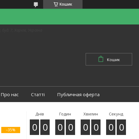
Кошик
 буд. 7, Харків, Україна
Кошик
Про нас
Статті
Публичная оферта
Днів
Годин
Хвилин
Секунд
0
0
0
0
0
0
0
0
–35%