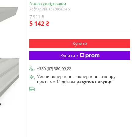
Готово до відправки
Код:
AC200151005054G
7 911 ₴
5 142 ₴
Купити
Купити з
+380 (67) 580-09-22
повернення товару
протягом 14 днів
за рахунок покупця