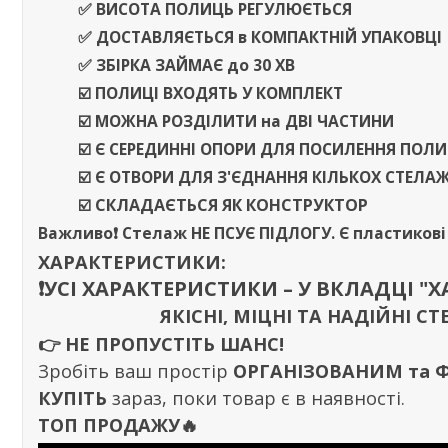
✅ ВИСОТА ПОЛИЦЬ РЕГУЛЮЄТЬСЯ
✅
ДОСТАВЛЯЄТЬСЯ
в
КОМПАКТНІЙ УПАКОВЦІ
✅ ЗБІРКА ЗАЙМАЄ
до
30 ХВ
☑️ ПОЛИЦІ ВХОДЯТЬ У КОМПЛЕКТ
☑️ МОЖНА РОЗДІЛИТИ
на
ДВІ ЧАСТИНИ
☑️ Є СЕРЕДИННІ ОПОРИ ДЛЯ ПОСИЛЕННЯ ПОЛ
☑️ Є ОТВОРИ ДЛЯ З'ЄДНАННЯ КІЛЬКОХ СТЕЛА
☑️
СКЛАДАЄТЬСЯ ЯК КОНСТРУКТОР
Важливо❗️
Стелаж
НЕ ПСУЄ ПІДЛОГУ
. Є пластиков
ХАРАКТЕРИСТИКИ:
❗️УСІ ХАРАКТЕРИСТИКИ – У ВКЛАДЦІ "
ЯКІСНІ, МІЦНІ ТА НАДІЙНІ
👉
НЕ ПРОПУСТІТЬ ШАНС!
Зробіть ваш простір
ОРГАНІЗОВАНИМ та
КУПІТЬ
зараз, поки товар є в наявності.
ТОП ПРОДАЖУ🔥