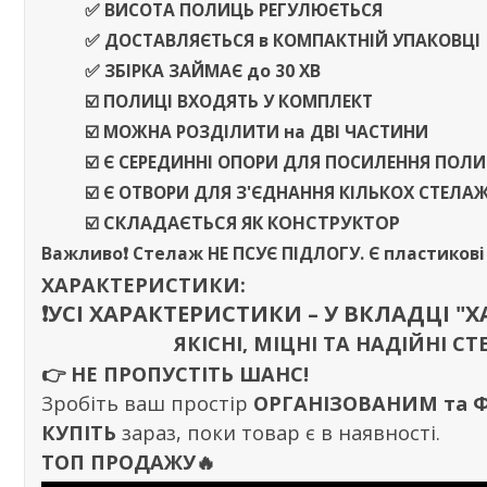
✅ ВИСОТА ПОЛИЦЬ РЕГУЛЮЄТЬСЯ
✅
ДОСТАВЛЯЄТЬСЯ
в
КОМПАКТНІЙ УПАКОВЦІ
✅ ЗБІРКА ЗАЙМАЄ
до
30 ХВ
☑️ ПОЛИЦІ ВХОДЯТЬ У КОМПЛЕКТ
☑️ МОЖНА РОЗДІЛИТИ
на
ДВІ ЧАСТИНИ
☑️ Є СЕРЕДИННІ ОПОРИ ДЛЯ ПОСИЛЕННЯ ПОЛ
☑️ Є ОТВОРИ ДЛЯ З'ЄДНАННЯ КІЛЬКОХ СТЕЛА
☑️
СКЛАДАЄТЬСЯ ЯК КОНСТРУКТОР
Важливо❗️
Стелаж
НЕ ПСУЄ ПІДЛОГУ
. Є пластиков
ХАРАКТЕРИСТИКИ:
❗️УСІ ХАРАКТЕРИСТИКИ – У ВКЛАДЦІ "
ЯКІСНІ, МІЦНІ ТА НАДІЙНІ
👉
НЕ ПРОПУСТІТЬ ШАНС!
Зробіть ваш простір
ОРГАНІЗОВАНИМ та
КУПІТЬ
зараз, поки товар є в наявності.
ТОП ПРОДАЖУ🔥