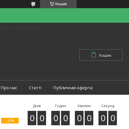
Кошик
 буд. 7, Харків, Україна
Кошик
Про нас
Статті
Публичная оферта
Днів
Годин
Хвилин
Секунд
0
0
0
0
0
0
0
0
–33%