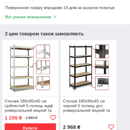
Повернення товару впродовж 14 днів за рахунок покупця
Всі умови повернення
З цим товаром також замовляють
Стелаж 180х90х40 см
Стелаж 180х90х40 см
сріблястий 5 полиць мдф
чорний 5 полиць дсп
універсальний міцний та
універсальний міцний та
оцинкований з металу не
оцинкований з металу не
1 299
₴
1 883 ₴
псує підлогу
псує підлогу
2 968
₴
Купити