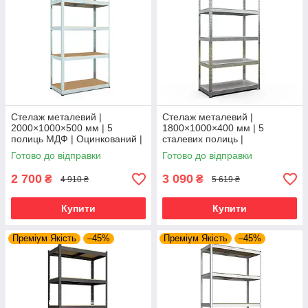
Стелаж металевий |
Стелаж металевий |
2000×1000×500 мм | 5
1800×1000×400 мм | 5
полиць МДФ | Оцинкований |
сталевих полиць |
Бюджет ОМ | 150 кг/полицю |
Оцинкований | Бюджет ОС |
Готово до відправки
Готово до відправки
збірний для гаража, складу
150 кг/полицю | збірний для
та
гаража, складу та
2 700
3 090
₴
₴
4 910 ₴
5 619 ₴
Купити
Купити
Преміум Якість
–45%
Преміум Якість
–45%