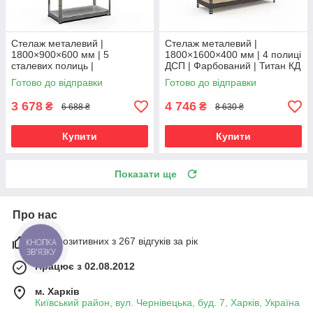
Стелаж металевий |
Стелаж металевий |
1800×900×600 мм | 5
1800×1600×400 мм | 4 полиці
сталевих полиць |
ДСП | Фарбований | Титан КД
Оцинкований | Бюджет ОС |
| 300 кг/полицю | посилений
Готово до відправки
Готово до відправки
150 кг/полицю | збірний для
для важких вантажів і
гаража, складу та
3 678
4 746
₴
₴
6 688 ₴
8 630 ₴
Купити
Купити
Показати ще
Про нас
98% позитивних з 267 відгуків за рік
КНОПКА
ЗВ'ЯЗКУ
Працює з 02.08.2012
м. Харків
Київський район, вул. Чернівецька, буд. 7, Харків, Україна