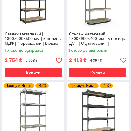
Стелаж металевий |
Стелаж металевий |
1800×900×500 мм | 5 полиць
1800×900×400 мм | 5 полиць
МДФ | Фарбований | Бюджет
ДСП | Оцинкований |
КМ | 175 кг/полицю | збірний
Стандарт ОД | 220 кг/полицю
Готово до відправки
Готово до відправки
для гаража, складу та
| збірний для складу, гаража
та
2 754
2 418
₴
₴
5 008 ₴
4 397 ₴
Купити
Купити
Преміум Якість
–45%
Преміум Якість
–45%