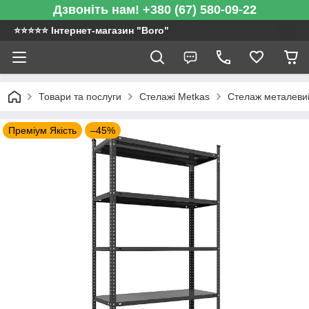
Дзвоніть нам! +380 (67) 580-09-22
⭐️⭐️⭐️⭐️⭐️ Інтернет-магазин "Boro"
Товари та послуги
Стелажі Metkas
Стелаж металевий
Преміум Якість
–45%