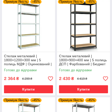
Преміум Якість
–45%
Преміум Якість
–45%
Стелаж металевий |
Стелаж металевий |
1800×1200×300 мм | 5
1800×900×400 мм | 5 полиць
полиць МДФ | Оцинкований |
ДСП | Фарбований | Бюджет
Бюджет ОМ | 150 кг/полицю |
КД | 175 кг/полицю | збірний
Готово до відправки
Готово до відправки
збірний для гаража, складу
для гаража, складу та
та
2 364
2 430
₴
₴
4 299 ₴
4 419 ₴
Купити
Купити
Преміум Якість
–45%
Преміум Якість
–45%