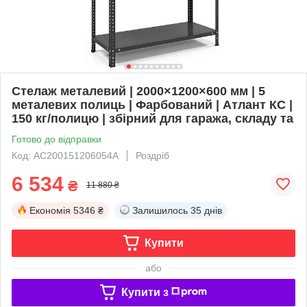
Стелаж металевий | 2000×1200×600 мм | 5
металевих полиць | Фарбований | Атлант КС |
150 кг/полицю | збірний для гаража, складу та
Готово до відправки
Код: AC200151206054A
Роздріб
6 534
₴
11 880 ₴
Економія
5346 ₴
Залишилось
35 днів
Купити
або
Купити з