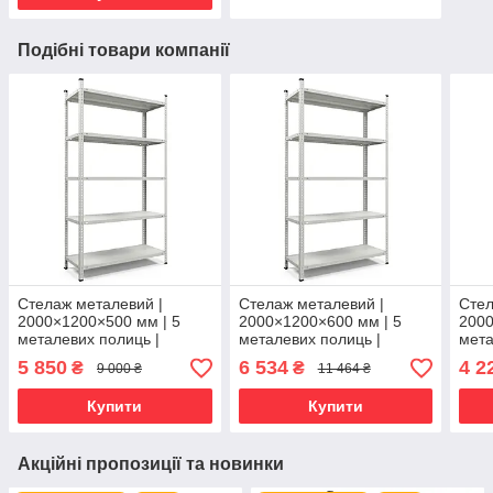
Подібні товари компанії
Стелаж металевий |
Стелаж металевий |
Стел
2000×1200×500 мм | 5
2000×1200×600 мм | 5
2000
металевих полиць |
металевих полиць |
мета
Фарбований | Атлант КС |
Фарбований | Атлант КС |
Фарб
5 850
6 534
4 2
₴
₴
9 000 ₴
11 464 ₴
150 кг/полицю | збірний
150 кг/полицю | збірний
150 
для гаража, складу та
для гаража, складу та
для 
Купити
Купити
Акційні пропозиції та новинки