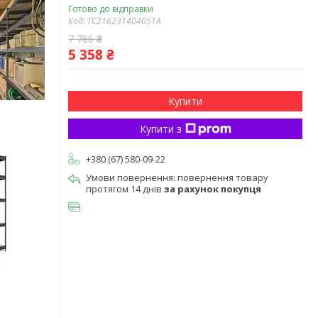
Готово до відправки
Код:
TC216231404051A
7 766 ₴
5 358 ₴
Купити
Купити з
+380 (67) 580-09-22
повернення товару
протягом 14 днів
за рахунок покупця