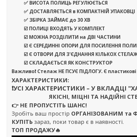
✅ ВИСОТА ПОЛИЦЬ РЕГУЛЮЄТЬСЯ
✅
ДОСТАВЛЯЄТЬСЯ
в
КОМПАКТНІЙ УПАКОВЦІ
✅ ЗБІРКА ЗАЙМАЄ
до
30 ХВ
☑️ ПОЛИЦІ ВХОДЯТЬ У КОМПЛЕКТ
☑️ МОЖНА РОЗДІЛИТИ
на
ДВІ ЧАСТИНИ
☑️ Є СЕРЕДИННІ ОПОРИ ДЛЯ ПОСИЛЕННЯ ПОЛ
☑️ Є ОТВОРИ ДЛЯ З'ЄДНАННЯ КІЛЬКОХ СТЕЛА
☑️
СКЛАДАЄТЬСЯ ЯК КОНСТРУКТОР
Важливо❗️
Стелаж
НЕ ПСУЄ ПІДЛОГУ
. Є пластиков
ХАРАКТЕРИСТИКИ:
❗️УСІ ХАРАКТЕРИСТИКИ – У ВКЛАДЦІ "
ЯКІСНІ, МІЦНІ ТА НАДІЙНІ
👉
НЕ ПРОПУСТІТЬ ШАНС!
Зробіть ваш простір
ОРГАНІЗОВАНИМ та
КУПІТЬ
зараз, поки товар є в наявності.
ТОП ПРОДАЖУ🔥