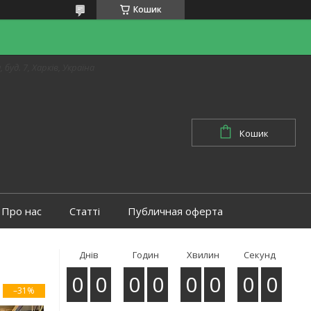
Кошик
 буд. 7, Харків, Україна
Кошик
Про нас
Статті
Публичная оферта
Днів
Годин
Хвилин
Секунд
0
0
0
0
0
0
0
0
–31%