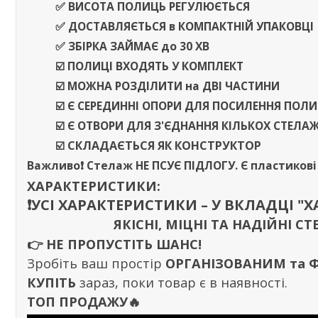
✅ ВИСОТА ПОЛИЦЬ РЕГУЛЮЄТЬСЯ
✅
ДОСТАВЛЯЄТЬСЯ
в
КОМПАКТНІЙ УПАКОВЦІ
✅ ЗБІРКА ЗАЙМАЄ
до
30 ХВ
☑️ ПОЛИЦІ ВХОДЯТЬ У КОМПЛЕКТ
☑️ МОЖНА РОЗДІЛИТИ
на
ДВІ ЧАСТИНИ
☑️ Є СЕРЕДИННІ ОПОРИ ДЛЯ ПОСИЛЕННЯ ПОЛ
☑️ Є ОТВОРИ ДЛЯ З'ЄДНАННЯ КІЛЬКОХ СТЕЛА
☑️
СКЛАДАЄТЬСЯ ЯК КОНСТРУКТОР
Важливо❗️
Стелаж
НЕ ПСУЄ ПІДЛОГУ
. Є пластиков
ХАРАКТЕРИСТИКИ:
❗️УСІ ХАРАКТЕРИСТИКИ – У ВКЛАДЦІ "
ЯКІСНІ, МІЦНІ ТА НАДІЙНІ
👉
НЕ ПРОПУСТІТЬ ШАНС!
Зробіть ваш простір
ОРГАНІЗОВАНИМ та
КУПІТЬ
зараз, поки товар є в наявності.
ТОП ПРОДАЖУ🔥