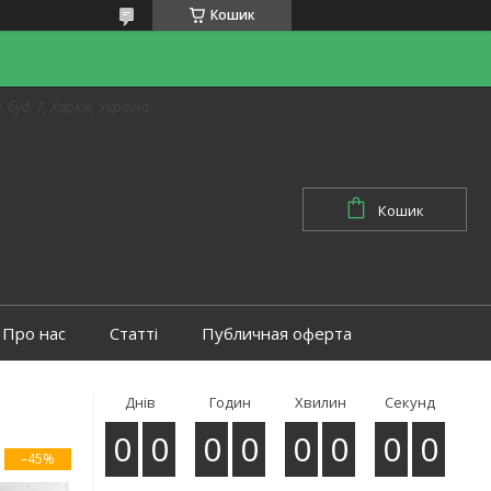
Кошик
 буд. 7, Харків, Україна
Кошик
Про нас
Статті
Публичная оферта
Днів
Годин
Хвилин
Секунд
0
0
0
0
0
0
0
0
–45%