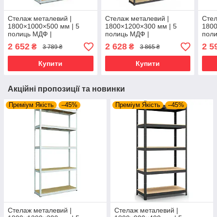
Стелаж металевий |
Стелаж металевий |
Стел
1800×1000×500 мм | 5
1800×1200×300 мм | 5
1800
полиць МДФ |
полиць МДФ |
поли
Оцинкований | Бюджет
Фарбований | Бюджет КМ
Оцин
2 652
2 628
2 5
₴
₴
3 789 ₴
3 865 ₴
ОМ | 150 кг/полицю |
| 150 кг/полицю | збірний
| 15
збірний для гаража,
для гаража, складу та
для 
Купити
Купити
складу та
Акційні пропозиції та новинки
Преміум Якість
–45%
Преміум Якість
–45%
Стелаж металевий |
Стелаж металевий |