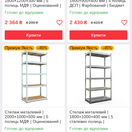
1800×1200×300 мм | 5
1800×900×400 мм | 5 полиць
полиць МДФ | Оцинкований |
ДСП | Фарбований | Бюджет
Бюджет ОМ | 150 кг/полицю |
КД | 175 кг/полицю | збірний
Готово до відправки
Готово до відправки
збірний для гаража, складу
для гаража, складу та
та
2 364
2 430
₴
₴
4 299 ₴
4 419 ₴
Купити
Купити
Преміум Якість
–45%
Преміум Якість
–45%
Стелаж металевий |
Стелаж металевий |
2000×1000×500 мм | 5
1800×1000×400 мм | 5
полиць МДФ | Оцинкований |
сталевих полиць |
Бюджет ОМ | 150 кг/полицю |
Оцинкований | Бюджет ОС |
Готово до відправки
Готово до відправки
збірний для гаража, складу
150 кг/полицю | збірний для