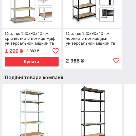
Стелаж 180х90х40 см
Стелаж 180х90х40 см
сріблястий 5 полиць мдф
чорний 5 полиць дсп
універсальний міцний та
універсальний міцний та
оцинкований з металу не
оцинкований з металу не
1 299
₴
1 883 ₴
псує підлогу
псує підлогу
2 968
₴
Купити
Подібні товари компанії