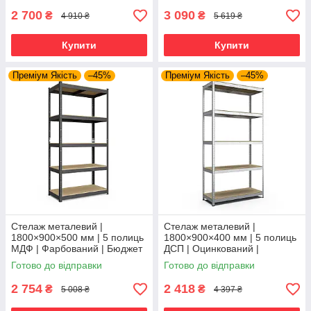
та
гаража, складу та
2 700
3 090
₴
₴
4 910 ₴
5 619 ₴
Купити
Купити
Преміум Якість
–45%
Преміум Якість
–45%
Стелаж металевий |
Стелаж металевий |
1800×900×500 мм | 5 полиць
1800×900×400 мм | 5 полиць
МДФ | Фарбований | Бюджет
ДСП | Оцинкований |
КМ | 175 кг/полицю | збірний
Стандарт ОД | 220 кг/полицю
Готово до відправки
Готово до відправки
для гаража, складу та
| збірний для складу, гаража
та
2 754
2 418
₴
₴
5 008 ₴
4 397 ₴