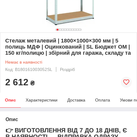
Стелаж металевий | 1800×1000×300 мм | 5
полиць МДФ | Оцинкований | SL Бюджет ОМ |
150 кг/полицю | збірний для гаража, складу та
Немає в наявності
Код: B180161003052SL
Роздріб
2 612
₴
Опис
Характеристики
Доставка
Оплата
Умови п
Опис
👉 ВИГОТОВЛЕННЯ ВІД 7 ДО 18 ДНІВ, Є
В НАЯВНОСТІ — ВІДПРАВКА ОДРАЗУ