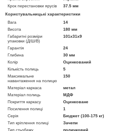
Крок перестановки ярусів
37.5 мм
Користувальницькі характеристики
Вага
14
Висота
180 мм
Габаритні розміри
101х31х9
упаковки (Д/Ш/В)
Гарантія
24
Глибина
30 мм
Колір
Оцинкований
Кількість полиць
5
Максимальне
150
навантаження на полицю
Матеріал каркаса
метал
Матеріал полиць
МДФ
Покриття каркасу
Оцинковане
Посилення полиці
1
Серія
Бюджет (100-175 кг)
Тип кріплення полиці
Зачепи
Тип стьобажу
поличковий