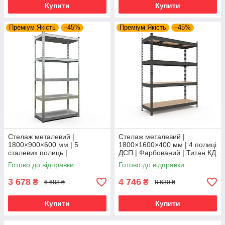
Купити
Купити
Преміум Якість
–45%
Преміум Якість
–45%
Стелаж металевий |
Стелаж металевий |
1800×900×600 мм | 5
1800×1600×400 мм | 4 полиці
сталевих полиць |
ДСП | Фарбований | Титан КД
Оцинкований | Бюджет ОС |
| 300 кг/полицю | посилений
Готово до відправки
Готово до відправки
150 кг/полицю | збірний для
для важких вантажів і
гаража, складу та
3 678
4 746
₴
₴
6 688 ₴
8 630 ₴
Купити
Купити