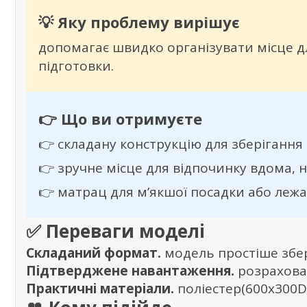
💡 Яку проблему вирішує
допомагає швидко організувати місце дл
підготовки.
👉 Що ви отримуєте
👉 складану конструкцію для зберігання
👉 зручне місце для відпочинку вдома, н
👉 матрац для м’якшої посадки або леж
✅ Переваги моделі
Складаний формат.
модель простіше збер
Підтверджене навантаження.
розрахован
Практичні матеріали.
поліестер(600х300D)