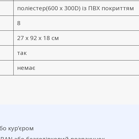
поліестер(600 х 300D) із ПВХ покриттям
8
27 х 92 х 18 см
так
немає
бо кур’єром