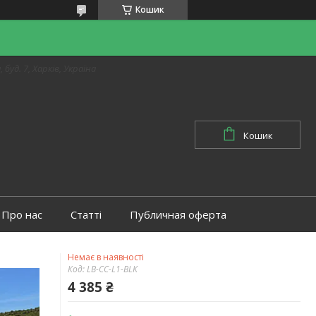
Кошик
 буд. 7, Харків, Україна
Кошик
Про нас
Статті
Публичная оферта
Немає в наявності
Код:
LB-CC-L1-BLK
4 385 ₴