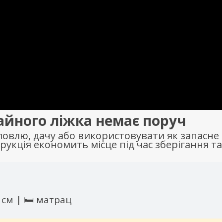
айного ліжка немає поруч
ловлю, дачу або використовувати як запасне
рукція економить місце під час зберігання та
 см | 🛏️ матрац