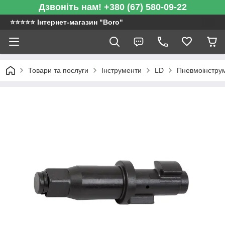
Дзвоніть нам! +380 (67) 580-09-22
⭐️⭐️⭐️⭐️⭐️ Інтернет-магазин "Boro"
Товари та послуги
Інструменти
LD
Пневмоінстру