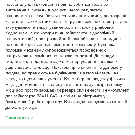
персоналу для виконання певних робіт, контроль за
виконанням, сумніви щодо успішного результату
підприємства. Існує безліч технічних помічників у реставрації
квартири. Таким є гайковерт. Це ручний зручний пристрій для
вкручування та викручування болтів і гайок у різьбових
з'єднаннях. Існує чотири види гайковерта: гідравлічний,
пневматичний, електричний та бензогайковерт. І не один із
них не обходиться без ремонтного комплекту. Будь-яка
поломка механізму супроводжується професійною
підтримкою та заміною пошкодженої деталі. До складу
входить: • стандартна вісь; • фіксатор ударної насадки; •
ущільнювальне кільце. Пристрій призначений на допомогу
людям, які працюють на будівництві, в автомайстерні, на
заводі та в домашніх умовах. Воно зберігає людську фізичну
міць, дає можливість застосувати її в іншому, потрібнішому
місці або просто заощадити резерв сил і енергії. Ремкомплект
для гайковерта 33411-040 - незамінна підтримка у
безвідмовній роботі приладу. Він завжди під рукою та готовий
до експлуатації.
Приховати