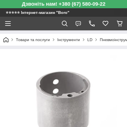
Дзвоніть нам! +380 (67) 580-09-22
⭐️⭐️⭐️⭐️⭐️ Інтернет-магазин "Boro"
Товари та послуги
Інструменти
LD
Пневмоінстру